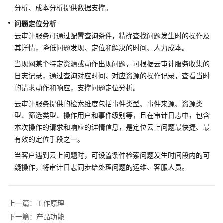
说
分析、成本分析提供数据支撑。
明
问题定位分析
云审计服务可通过配置查询条件，精确查找问题发生时的操作及
权
其详情，降低问题发现、定位和解决的时间、人力成本。
限
管
当现网某个特定资源或动作出现问题，可根据云审计服务收集的
理
日志记录，通过查询对应时间、对应资源的操作记录，查看当时
的请求动作和响应，支撑问题定位分析。
约
云审计服务提供的检索维度包括事件类型、事件来源、资源类
束
型、筛选类型、操作用户和事件级别等，且在审计日志中，包含
与
限
本次操作的请求和响应的详情信息，是定位云上问题最快捷、最
制
有效的定位手段之一。
当客户遇到云上问题时，可设置条件检索问题发生时间段内的可
与
疑操作，将审计日志同步给处理问题的运维、客服人员。
其
他
服
上一篇：工作原理
务
的
下一篇：产品功能