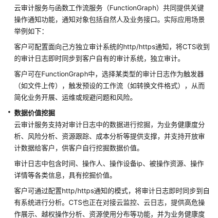
工
云审计服务与函数工作流服务（FunctionGraph）共同提供关键
作
操作通知功能，通知对象包括自然人及业务接口。实际应用场景
原
举例如下：
理
客户可配置面向己方独立审计系统的http/https通知，将CTS收到
的审计日志即时同步到客户自有的审计系统，独立审计。
使
用
客户可在FunctionGraph中，选择某类型的审计日志作为触发器
场
（如文件上传），触发预设的工作流（如转换文件格式），从而
景
简化业务开展、运维或规避问题和风险。
数据价值挖掘
产
品
云审计服务支持对审计日志中的数据进行挖掘，为业务健康度分
功
析、风险分析、资源跟踪、成本分析等提供支撑，并支持开放审
能
计数据给客户，供客户自行挖掘数据价值。
审计日志中包含时间、操作人、操作设备ip、被操作资源、操作
安
详情等各类信息，具有挖掘价值。
全
客户可通过配置http/https通知的模式，将审计日志即时同步到自
计
有系统进行分析。CTS也正在对接云监控、云日志，提供高危操
费
作展示、越权操作分析、资源使用分布等功能，并为业务健康度