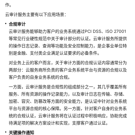
介
作。
绍
云审计服务主要有以下应用场景：
图
合规审计
解
云审计服务能够助力客户的业务系统通过PCI DSS、ISO 27001
云
等常见行业硬性规范中关于审计部分的认证。云审计服务所提供
审
的操作日志记录、查询等功能及安全控制能力，是企事业单位特
计
别是金融、支付类企业满足认证要求的必备条件。
服
对业务上云的客户而言，关于审计方面的合规认证内容通常分为
务
两部分：云服务商所负责的客户业务系统平台与资源的合规以及
客户负责的自身业务系统的合规。
什
么
一方面，云审计服务是合规性的组成部分之一，其几乎覆盖所有
是
服务、所有资源的操作记录能力，以及审计日志在传输、存储、
云
加密、容灾、防篡改等方面的安全能力，是认证中针对业务系统
审
平台与资源合规的核心保障。另一方面，针对客户自身的业务系
计
统的合规认证，云审计服务将在认证过程中积极响应，协助完成
服
待满足项的解决方案设计和实现，支撑客户通过认证。
务
关键操作通知