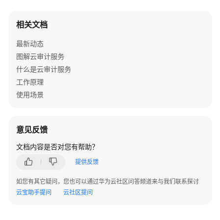
关
系
相关文档
基
最新动态
本
图解云审计服务
概
念
什么是云审计服务
工作原理
快
使用场景
速
入
门
意见反馈
用
文档内容是否对您有帮助？
户
提供反馈
指
南
如您有其它疑问，您也可以通过华为云社区问答频道来与我们联系探讨
云宝助手提问
云社区提问
最
佳