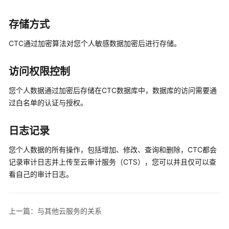
势
存储方式
业
CTC通过加密算法对您个人敏感数据加密后进行存储。
务
流
程
访问权限控制
您个人数据通过加密后存储在CTC数据库中，数据库的访问需要通
计
过白名单的认证与授权。
费
说
明
日志记录
CTC
您个人数据的所有操作，包括增加、修改、查询和删除，CTC都会
权
记录审计日志并上传至云审计服务（CTS），您可以并且仅可以查
限
看自己的审计日志。
管
理
上一篇：与其他云服务的关系
与
其