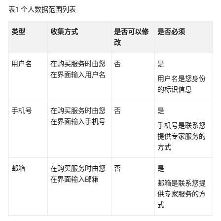
介
表1
个人数据范围列表
绍
类型
收集方式
是否可以修
是否必须
什
改
么
是
用户名
在购买服务时由您
否
是
认
在界面输入用户名
证
用户名是您身份
测
的标识信息
试
手机号
中
在购买服务时由您
否
是
心
在界面输入手机号
手机号是联系您
提供专家服务的
功
方式
能
介
邮箱
在购买服务时由您
否
是
绍
在界面输入邮箱
邮箱是联系您提
供专家服务的方
产
式
品
优