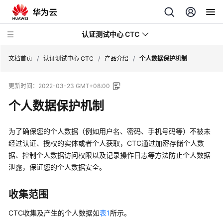
认证测试中心 CTC
文档首页
/
认证测试中心 CTC
/
产品介绍
/
个人数据保护机制
更新时间：
2022-03-23 GMT+08:00
最
新
个人数据保护机制
动
态
为了确保您的个人数据（例如用户名、密码、手机号码等）不被未
经过认证、授权的实体或者个人获取，CTC通过加密存储个人数
服
据、控制个人数据访问权限以及记录操作日志等方法防止个人数据
务
泄露，保证您的个人数据安全。
公
告
收集范围
产
品
CTC收集及产生的个人数据如
表1
所示。