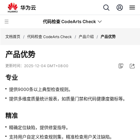
代码检查 CodeArts Check
文档首页
/
代码检查 CodeArts Check
/
产品介绍
/
产品优势
产品优势
最
新
更新时间：
2025-12-04 GMT+08:00
动
专业
态
提供9000条以上典型检查规则。
服
务
提供多维度质量统计报表，如质量门禁和代码健康度徽标等。
公
告
精准
产
精确定位缺陷，提供修复指导。
品
支持用户自定义检查规则集，精准检查用户关注缺陷。