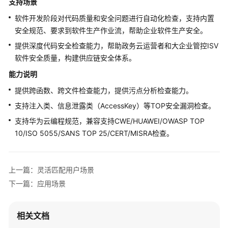
支持场景
产
软件开发阶段对代码质量和安全问题进行自动化检查，支持内置
品
安全规范、要求到软件生产作业流，帮助企业软件生产安全。
优
提供深度代码安全检查能力，帮助政务云运营者和大企业管控ISV
势
软件安全质量，构建供应链安全体系。
应
能力说明
用
提供跨函数、跨文件检查能力，提供污点分析检查能力。
场
景
支持注入类、信息泄露类（AccessKey）等TOP安全漏洞检查。
支持华为云编程规范，兼容支持CWE/HUAWEI/OWASP TOP
产
10/ISO 5055/SANS TOP 25/CERT/MISRA检查。
品
功
能
上一篇：灵活匹配用户场景
安
下一篇：应用场景
全
相关文档
约