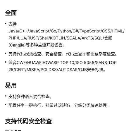
介
绍
全面
图
支持
解
Java/C++/JavaScript/Go/Python/C#/TypeScript/CSS/HTML/
CodeArts
PHP/LUA/RUST/Shell/KOTLIN/SCALA/ArkTS/SQL
/仓颉
Check
(Cangjie)
等多种主流开发语言。
什
支持代码规范检查、安全检查、代码重复率和圈复杂度检查。
么
兼容CWE/HUAWEI/OWASP TOP 10/ISO 5055/SANS TOP
是
25/CERT/MISRA/PCI DSS/AUTOSAR/GJB安全标准。
代
码
易用
检
查
支持多种语言混合检查。
配置任务一键执行，批量过滤缺陷，分级分类快速处理。
产
品
特
支持代码安全检查
性