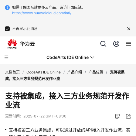
如需了解国际站更多云产品，请访问国际站。
https://www.huaweicloud.com/intl/
不再显示此消息
CodeArts IDE Online
文档首页
/
CodeArts IDE Online
/
产品介绍
/
产品优势
/
支持被集
成，接入三方业务规范开发作业流
最
支持被集成，接入三方业务规范开发作
新
业流
动
态
更新时间：
2025-07-22 GMT+08:00
产
支持被第三方业务集成，可以通过开放的API接入开发作业流，实
品