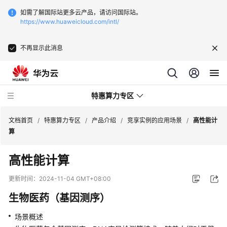
如需了解国际站更多云产品，请访问国际站。
https://www.huaweicloud.com/intl/
不再显示此消息
特惠算力专区
文档首页
/
特惠算力专区
/
产品介绍
/
竞享实例的应用场景
/
高性能计
算
产
高性能计算
品
介
更新时间：
2024-11-04 GMT+08:00
绍
生物医药（基因测序）
什
场景概述
么