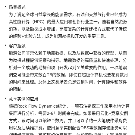
用
场景概述
场
为了满足全球日益增长的能源需求，石油和天然气行业已经成为
景
高性能计算（HPC）的最大应用和创新行业之一。随着自然资源
消耗，以及勘探成本增加，高度复杂的计算建模方式取代了传统
图
像
的经验+实验方法，成为能源勘探和开发的重要工具。
与
客户瓶颈
媒
能源公司非常依赖于地震数据，以及从数据中获得的模型，从而
体
为勘探过程提供洞察和指导。地震数据的高质量和快速处理，分
析对一个成功的勘探和项目开发起到至关重要的作用。一项地震
大
调查可能会带来数百TB的数据，即使在超级计算机也要花费数月
数
的时间来处理。总体上这类场景总是受到时间，计算硬件和软件
据
的限制。
分
析
竞享实例的应用
根据Rock Flow Dynamics统计，一项石油勘探工作采用本地计算
Web
集群进行分析，需要2-8年时间来完成。如果采用云化+竞享实例
应
方式，该时间可以缩短至数周。并且可以节约一大笔硬件采购费
用
用以及后续维护费。使用竞享实例配合OBS等数据存储服务可以
创建经济高效，可扩展的计算集群，为能源勘探解决方案提供高