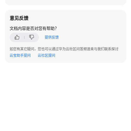
级
协
意见反馈
议
（SLA）
文档内容是否对您有帮助？
提供反馈
白
皮
如您有其它疑问，您也可以通过华为云社区问答频道来与我们联系探讨
书
云宝助手提问
云社区提问
资
源
支
持
区
域
系
统
权
限