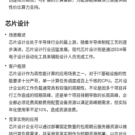
高
性价比算力支持。
性
能
计
芯片设计
算
场景概述
计
芯片设计业处于半导体行业的最上游，随着半导体制程工艺的逐
费
步演进，芯片设计行业迅猛发展。现代芯片设计则是通过EDA等
说
电子设计自动化工具来辅助设计人员完成工作。
明
客户瓶颈
芯片设计作为高性能计算的应用场景之一，对于IT基础设施的性
用
能要求十分严苛，单一计算任务调度成百上千核的CPU。芯片设
户
计企业的工作负载通常具有较强的周期性，不论是因多个项目并
指
行工作造成的短期高峰，还是单个项目排期导致的长周高峰，企
南
业都必须花费高额费用配置设备资源以满足高峰期需求，但实际
文
年化使用率不足10%，造成资源浪费。
档
竞享实例的应用
下
芯片设计企业可以通过部署固定数量的包周期云服务器资源以维
载
持日常负载需求，并采用竞享实例作为短期资源部署，以应对业