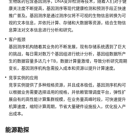
生物医药包含基因测序，DNA变异检测等技术，随着人们对于健
是
康关注度不断提高，基因测序等现代健康检测和预测手段正快速
竞
推广普及。基因测序是通过测序仪将不可视的生物信息转换为可
享
视的文本信息，并依托计算、存储和大数据等资源，结合生物信
实
例？
息算法对文本信息进行分析和研究。
客户瓶颈
竞
基因测序机构随着其业务的不断发展，现有存储系统遇到了巨大
享
的挑战，每日需对数万个基因组进行统计分析，基因组数据所产
实
生的数据容量多达几十TB，数据计算量激增，导致分析研究周期
例
变长，基因测序机构急需投入成本和资源以提升计算速度。
的
优
竞享实例的应用
势
竞享实例提供了多种规格资源，并且成本极低，基因测序机构可
以根据业务需要选择适用的规格，并依赖管理调度平台，弹性扩
竞
展自有的高性能计算集群规模，在业务量高峰时段，可快速提升
享
机算速度，缩短计算周期，节省大量硬件设施投入，优化投入产
实
出成本。
例
的
能源勘探
应