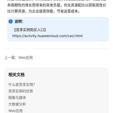
务周期性的增长而带来的突发负载，优化资源配比以获取高性价
比计算资源，为企业提高效能，节省运营成本。
通
用
说明：
参
考
【竞享实例购买入口】
https://activity.huaweicloud.com/ceci.html
产
品
术
语
上一篇：Web应用
责
任
相关文档
共
担
什么是竞享实例？
竞享实例的优势
云
图像与媒体
服
大数据分析
务
Web应用
等