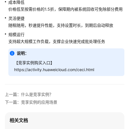
成本降低
是
价格低至按需价格的1.5折，保障期内被系统回收可免除部分费用
竞
享
灵活便捷
实
随租随用，秒速提升性能，支持设置时长，到期后自动释放
例？
规模运行
支持超大规模工作负载，支撑企业快速完成批处理任务
竞
享
说明：
实
例
【竞享实例购买入口】
的
https://activity.huaweicloud.com/ceci.html
优
势
竞
上一篇：什么是竞享实例？
享
下一篇：竞享实例的应用场景
实
例
的
相关文档
应