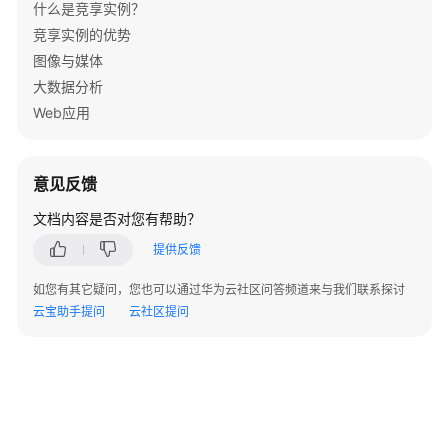
用
什么是竞享实例？
场
竞享实例的优势
景
图像与媒体
大数据分析
计
Web应用
费
说
明
意见反馈
用
文档内容是否对您有帮助？
户
指
提供反馈
南
如您有其它疑问，您也可以通过华为云社区问答频道来与我们联系探讨
云宝助手提问
云社区提问
文
档
下
载
通