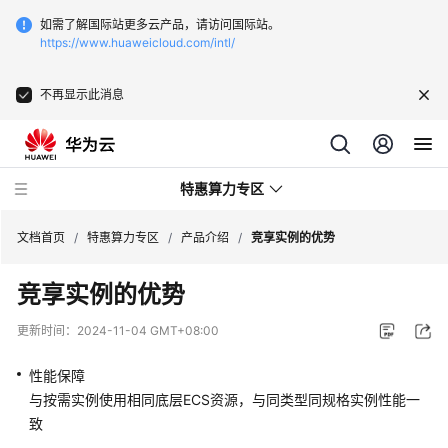
如需了解国际站更多云产品，请访问国际站。
https://www.huaweicloud.com/intl/
不再显示此消息
特惠算力专区
文档首页
/
特惠算力专区
/
产品介绍
/
竞享实例的优势
竞享实例的优势
产
品
更新时间：
2024-11-04 GMT+08:00
介
绍
性能保障
与按需实例使用相同底层ECS资源，与同类型同规格实例性能一
什
致
么