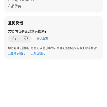
数
产品优势
据
迁
移
意见反馈
产
文档内容是否对您有帮助？
品
提供反馈
优
势
如您有其它疑问，您也可以通过华为云社区问答频道来与我们联系探讨
云宝助手提问
云社区提问
支
持
的
数
据
源
应
用
场