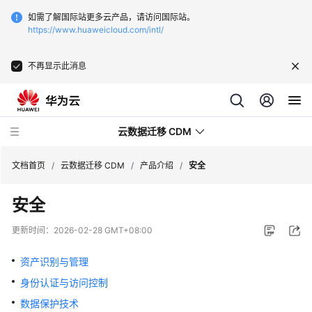
如需了解国际站更多云产品，请访问国际站。
https://www.huaweicloud.com/intl/
不再显示此消息
云数据迁移 CDM
文档首页
/
云数据迁移 CDM
/
产品介绍
/
安全
安全
最
新
更新时间：
2026-02-28 GMT+08:00
动
态
资产识别与管理
身份认证与访问控制
服
务
数据保护技术