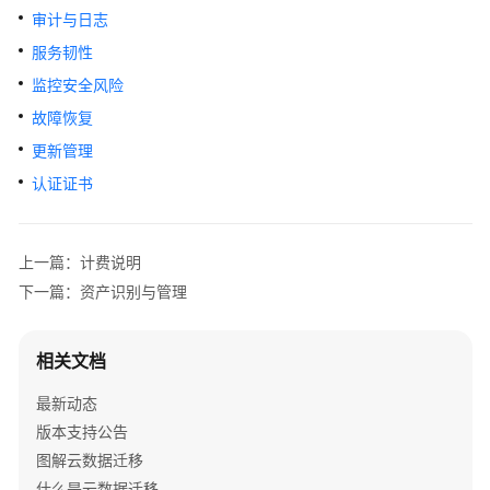
公
审计与日志
告
服务韧性
产
监控安全风险
品
故障恢复
介
更新管理
绍
认证证书
图
解
云
上一篇：计费说明
数
下一篇：资产识别与管理
据
迁
移
相关文档
什
最新动态
么
版本支持公告
是
图解云数据迁移
云
什么是云数据迁移