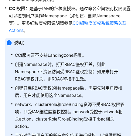
什
CCI权限：
是基于IAM的细粒度授权。通过命名空间级别权限设置
么
可以控制用户操作Namespace（如创建、删除Namespace
是
等）。更多细粒度权限说明请参见
云
CCI细粒度鉴权系统策略关联
容
Actions
。
器
说明：
实
例
CCI服务暂不支持Landingzone场景。
产
创建Namespace时，打开RBAC鉴权开关，则此
品
Namespace下资源访问受RBAC鉴权控制；如果未打开
优
RBAC鉴权开关，则RBAC鉴权不生效。
势
创建开启RBAC鉴权的Namespace后，需要先对用户授权
后，用户才能使用这个Namespace。
应
network、clusterRole和roleBinding资源不受RBAC权限影
用
场
响，只受IAM细粒度鉴权控制。network受控于network相
景
关action，clusterRole与roleBinding受控于rbac相关
action。
产
支持对当前用户下的所有命名空间进行授权，以提供更好