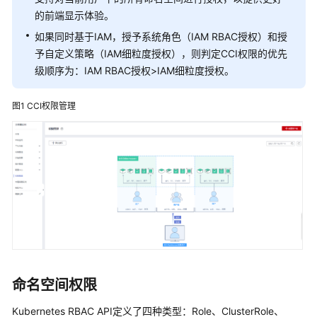
品
的前端显示体验。
功
如果同时基于IAM，授予系统角色（IAM RBAC授权）和授
能
予自定义策略（IAM细粒度授权），则判定CCI权限的优先
安
级顺序为：IAM RBAC授权>IAM细粒度授权。
全
图1
CCI权限管理
身
份
认
证
与
访
问
控
制
基
命名空间权限
于
IAM
Kubernetes RBAC API定义了四种类型：Role、ClusterRole、