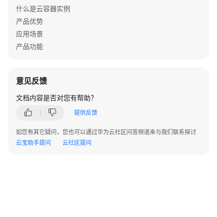
什么是云容器实例
区
产品优势
域
应用场景
和
产品功能
可
用
区
意见反馈
计
文档内容是否对您有帮助？
费
提供反馈
说
明
如您有其它疑问，您也可以通过华为云社区问答频道来与我们联系探讨
云宝助手提问
云社区提问
快
速
入
门
服
务