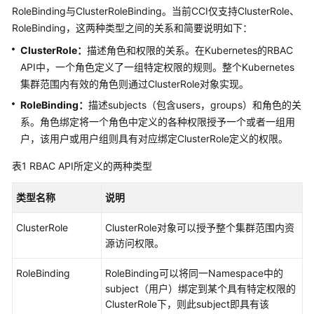
进
RoleBinding与ClusterRoleBinding。当前CCI仅支持ClusterRole、
行
RoleBinding，这两种类型之间的关系和简要说明如下：
访
问
ClusterRole：
描述角色和权限的关系。在Kubernetes的RBAC
控
API中，一个角色定义了一组特定权限的规则。整个Kubernetes
制
集群范围内有效的角色则通过ClusterRole对象实现。
RoleBinding：
描述subjects（包含users，groups）和角色的关
身
系。角色绑定将一个角色中定义的各种权限授予一个或者一组用
份
户，该用户或用户组则具有对应绑定ClusterRole定义的权限。
认
证
表1
RBAC API所定义的两种类型
与
访
类型名称
说明
问
控
ClusterRole
ClusterRole对象可以授予整个集群范围内资
制
源访问权限。
数
RoleBinding
RoleBinding可以将同一Namespace中的
据
subject（用户）绑定到某个具有特定权限的
保
ClusterRole下，则此subject即具有该