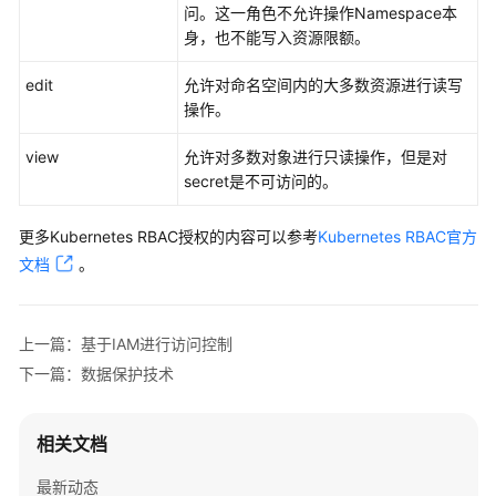
问。这一角色不允许操作Namespace本
身，也不能写入资源限额。
约
束
edit
允许对命名空间内的大多数资源进行读写
与
操作。
限
制
view
允许对多数对象进行只读操作，但是对
secret是不可访问的。
基
本
更多Kubernetes RBAC授权的内容可以参考
Kubernetes RBAC官方
概
文档
。
念
与
上一篇：基于IAM进行访问控制
其
他
下一篇：数据保护技术
服
务
相关文档
的
关
最新动态
系