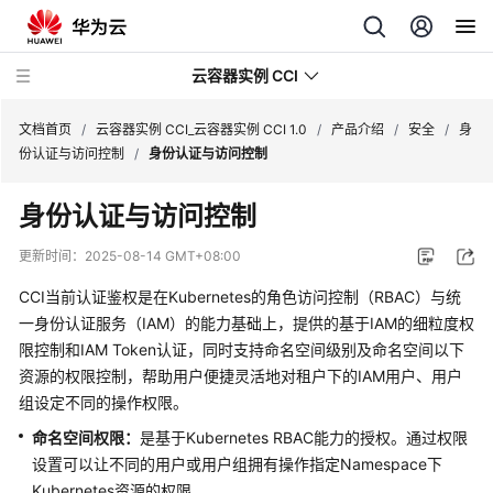
云容器实例 CCI
文档首页
/
云容器实例 CCI_云容器实例 CCI 1.0
/
产品介绍
/
安全
/
身
份认证与访问控制
/
身份认证与访问控制
身份认证与访问控制
最
更新时间：
2025-08-14 GMT+08:00
新
CCI当前认证鉴权是在Kubernetes的角色访问控制（RBAC）与统
动
一身份认证服务（IAM）的能力基础上，提供的基于IAM的细粒度权
态
限控制和IAM Token认证，同时支持命名空间级别及命名空间以下
资源的权限控制，帮助用户便捷灵活地对租户下的IAM用户、用户
产
组设定不同的操作权限。
品
介
命名空间权限：
是基于Kubernetes RBAC能力的授权。通过权限
绍
设置可以让不同的用户或用户组拥有操作指定Namespace下
Kubernetes资源的权限。