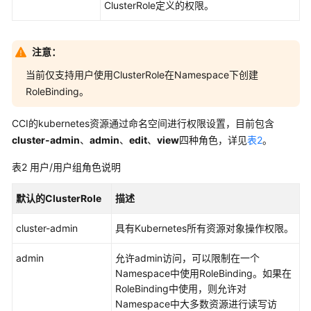
护
ClusterRole定义的权限。
技
术
注意：
审
当前仅支持用户使用ClusterRole在Namespace下创建
计
RoleBinding。
与
日
CCI的kubernetes资源通过命名空间进行权限设置，目前包含
志
cluster-admin
、
admin
、
edit
、
view
四种角色，详见
表2
。
监
表2
用户/用户组角色说明
控
安
默认的ClusterRole
描述
全
风
cluster-admin
具有Kubernetes所有资源对象操作权限。
险
admin
允许admin访问，可以限制在一个
权
Namespace中使用RoleBinding。如果在
限
RoleBinding中使用，则允许对
管
Namespace中大多数资源进行读写访
理