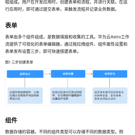
程组成。用户在开发应用时，创建表单和流程，并进行关联。在运
介
行应用时，即可通过提交表单，来触发流程并记录业务数据。
绍
图
表单
解
表单由多个组件组成，是数据填报和收集的工具。华为云Astro工作
Astro
工
流提供了可视化的表单编辑器，通过拖拉拽组件、组件属性设置和
作
表单发布设置三步，即可快速搭建表单。
流
图1
三步创建表单
什
么
是
华
为
云
Astro
工
组件
作
流
数据存储的容器，不同的组件类型可以存储不同的数据类型。例