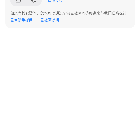
提供反馈
见
问
如您有其它疑问，您也可以通过华为云社区问答频道来与我们联系探讨
题
云宝助手提问
云社区提问
视
频
帮
助
文
档
下
载
通
用
©2026 Huaweicloud.com 版权所有
黔ICP备20004760号-14
苏B2-20130048号
A2.B1.B2-20070312
参
增值电信业务经营许可证：B1.B2-20200593 | 代理域名注册服务机构：新网、西数
考
电子营业执照
贵公网安备 52990002000093号
产