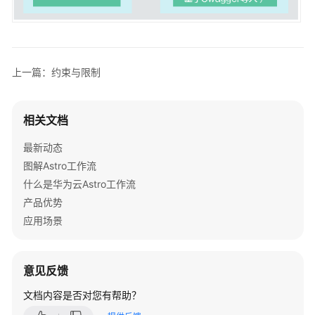
费
说
明
快
上一篇：约束与限制
速
入
门
相关文档
用
最新动态
户
图解Astro工作流
指
什么是华为云Astro工作流
南
产品优势
应用场景
最
佳
实
意见反馈
践
文档内容是否对您有帮助？
常