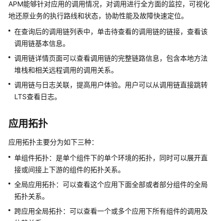
APM能够针对应用的调用情况，对调用进行全方面的监控，可视化
产
地还原业务的执行路线和状态，协助性能及故障快速定位。
品
在查询后的调用链列表中，单击待查看的调用链的链接，查看该
功
能
调用链基本信息。
调用链详情页面可以查看调用链的完整链路信息，包含本地方法
应
堆栈和相关远程调用的调用关系。
用
调用链与日志关联，提高用户体验。用户可以从调用链直接跳转
场
LTS查看日志。
景
基
应用拓扑
本
应用拓扑主要分为如下三种：
概
念
单组件拓扑：是单个组件下的单个环境的拓扑，同时可以展开直
接或间接上下游的组件的拓扑关系。
产
全局应用拓扑：可以查看这个应用下面全部或者部分组件的全局
品
拓扑关系。
规
格
跨应用全局拓扑：可以查看一个或多个应用下所有组件的调用及
差