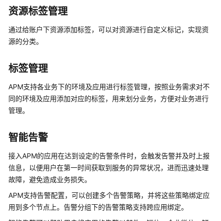
感
资源标签管理
信
通过给账户下资源添加标签，可以对资源进行自定义标记，实现资
息
保
源的分类。
护
声
标签管理
明
APM支持各业务下的环境及应用进行标签管理，按照业务需求对不
数
同的环境及应用添加对应的标签，用来划分业务，方便对业务进行
据
管理。
采
集
智能告警
使
接入APM的应用在达到设定的告警条件时，会触发告警并及时上报
用
信息，以便用户在第一时间获取到服务的异常状况，进而迅速处理
限
故障，避免造成业务损失。
制
APM支持告警配置，可以创建多个告警策略，并将这些策略绑定应
JavaAgent
用到多个节点上。告警分组下的告警策略支持跨应用绑定。
更