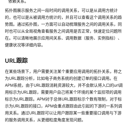
依赖关系。
异
拓扑图展示服务之间一段时间的调用关系，可以是从调用方统计
的，也可以是从被调用方统计的，并且可以查看这个调用关系的趋
权
势图。通过拓扑图，一方面可以自动梳理服务之间的调用关系，同
限
时也可以从全局视角查看服务之间调用是否正常，快速定位问题所
策
略
在。可以清晰地展示应用间关系、调用数据（服务、实例指标）、
与
健康状况等详细内容。
授
权
URL跟踪
项
在某些场景下，用户需要关注某个重要应用调用的拓扑关系，称之
指
为URL跟踪分析，比如电子商务系统的创建订单的接口调用。在
标
APM系统，由于URL跟踪消耗资源较大，并不会默认将入口的url调
总
用标示为URL跟踪，需要用户自己将某个环境的某个监控项的调用
览
标示为URL跟踪。APM对于总体URL跟踪标示个数有限制，对于标
示为URL跟踪的接口，APM会重点跟踪由此引起的下游的一系列调
隐
用关系。通过URL跟踪可以让用户跟踪某一些重要接口调用与下游
私
的服务调用关系，从更细粒度角度发现问题。
与
敏