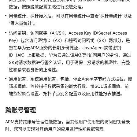
数据，按照脱敏配置策略进行脱敏处理。
常
用量统计：探针接入后，可以在用量统计中查看“探针量统计”以及
见
“写入量统计”。
问
题
访问密钥：访问密钥（AK/SK，Access Key ID/Secret Access
（2.0）
Key）包含访问密钥ID（AK）和秘密访问密钥（SK）两部分，是
您在华为云APM服务的长期身份凭证，JavaAgent携带密钥
视
ID（AK）上报数据，华为云通过该AK识别访问用户的身份，通过
频
SK对请求数据进行签名认证，用于确保上报请求的机密性、完整
帮
性和请求者身份的正确性。
助
（2.0）
通用配置：系统通用配置，包括：停止Agent字节码方式拦截，慢
请求阈值、监控指标数据采集的最大行数、慢SQL请求阈值、前
产
端监控聚合设置、拓扑节点别名配置以及应用性能报表推送。
品
介
跨账号管理
绍
（1.0）
APM支持跨账号管理性能数据，当其他用户使用您的访问密钥登录
时，您可以实现对其他用户的应用进行性能数据管理。
快