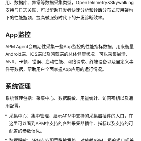
用、数据库、异常等数据采集类型，OpenTelemetry&Skywalking
入
支持与日志关联，可以帮助开发者快速分析和诊断分布式应用架构
门
（2.0）
下的性能瓶颈，提高微服务时代下的开发诊断效率。
用
App监控
户
指
APM Agent会周期性采集一些App监控的性能指标数据，用来衡量
南
Android端、iOS端以及鸿蒙端的总体健康状况。可以采集崩溃、
（2.0）
ANR、卡顿、错误、启动性能、网络请求、终端设备以及自定义事
件等数据，帮助用户全面掌握App应用的运行情况。
最
佳
系统管理
实
践
系统管理包括：采集中心、数据脱敏、用量统计、访问密钥以及通
（2.0）
用配置。
采集中心：集中管理、展示APM中支持的采集器插件的入口，在
API
参
这里可以看到APM中支持的各种采集器插件、指标以及支持的可
考
配置的参数信息。
（2.0）
数据脱敏：APM支持配置脱敏策略，对依赖APM上报的接口相关