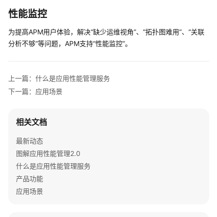
速
性能监控
入
门
为提高APM用户体验，解决“缺少运维视角”、“拓扑图难用”、“关联
（1.0）
分析不够”等问题，APM支持“性能监控”。
用
户
上一篇：什么是应用性能管理服务
指
南
下一篇：应用场景
（1.0）
相关文档
视
频
最新动态
帮
图解应用性能管理2.0
助
什么是应用性能管理服务
（1.0）
产品功能
文
应用场景
档
下