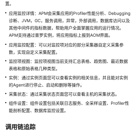
解
置。
应
应用监控详情：APM会采集应用的Profiler性能分析、Debugging
用
诊断、JVM，GC，服务调用，异常，外部调用，数据库访问以及
性
能
其他中间件的指标数据，帮助用户全面掌握应用的运行情况。
管
APM支持通过普罗实例，将应用指标上报到AOM界面。
理
应用监控配置：可以对监控项对应的部分采集器自定义采集参
2.0
数，实现自定义采集配置。
监控项视图：监控项视图当前支持汇总表格、趋势图、最近数据
什
么
表格和原始表格几种类型。
是
实例：通过实例页面您可以查看实例的相关信息，并且能对实例
应
的Agent进行停止、启动和删除等操作。
用
采集状态：通过采集状态页面您可以查看主机的采集状态。
性
能
组件设置：组件设置包括关联日志服务、全采样设置、Profiler性
管
能剖析配置、数据库监控设置。
理
服
调用链追踪
务