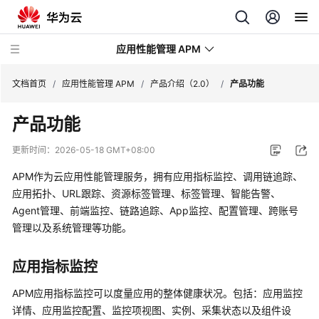
应用性能管理 APM
文档首页
/
应用性能管理 APM
/
产品介绍（2.0）
/
产品功能
产品功能
最
新
更新时间：
2026-05-18 GMT+08:00
动
态
APM作为云应用性能管理服务，拥有应用指标监控、调用链追踪、
应用拓扑、URL跟踪、资源标签管理、标签管理、智能告警、
产
Agent管理、前端监控、链路追踪、App监控、配置管理、跨账号
品
管理以及系统管理等功能。
介
绍
应用指标监控
（2.0）
APM应用指标监控可以度量应用的整体健康状况。包括：应用监控
图
详情、应用监控配置、监控项视图、实例、采集状态以及组件设