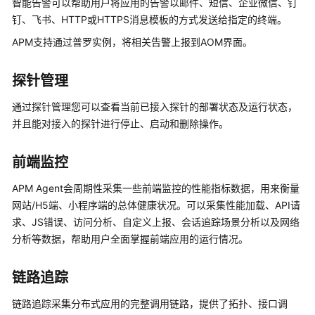
智能告警可以帮助用户将应用的告警以邮件、短信、企业微信、钉
新
钉、飞书、HTTP或HTTPS消息模板的方式发送给指定的终端。
说
明
APM支持通过普罗实例，将相关告警上报到AOM界面。
APM
探针管理
版
本
通过探针管理您可以查看当前已接入探针的部署状态及运行状态，
更
并且能对接入的探针进行停止、启动和删除操作。
新
说
前端监控
明
APM Agent会周期性采集一些前端监控的性能指标数据，用来衡量
计
网站/H5端、小程序端的总体健康状况。可以采集性能加载、API请
费
求、JS错误、访问分析、自定义上报、会话追踪场景分析以及网络
说
分析等数据，帮助用户全面掌握前端应用的运行情况。
明
（2.0）
链路追踪
快
链路追踪采集分布式应用的完整调用链路，提供了拓扑、接口调
速