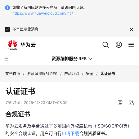
如需了解国际站更多云产品，请访问国际站。
https://www.huaweicloud.com/intl/
不再显示此消息
资源编排服务 RFS
文档首页
/
资源编排服务 RFS
/
产品介绍
/
安全
/
认证证书
认证证书
最
新
更新时间：
2025-12-23 GMT+08:00
动
合规证书
态
华为云服务及平台通过了多项国内外权威机构（ISO/SOC/PCI等）
产
的安全合规认证，
用户可自行
申请下载
合规资质证书。
品