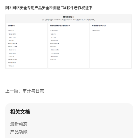
版
图3
网络安全专用产品安全检测证书&软件著作权证书
本
列
表
安
全
责
任
共
担
上一篇：审计与日志
身
份
认
相关文档
证
与
最新动态
访
产品功能
问