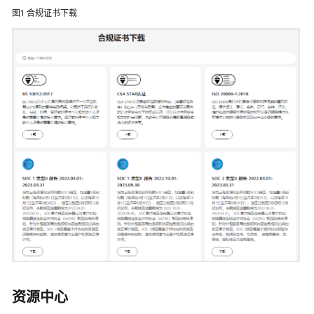
介
图1
合规证书下载
绍
产
品
功
能
基
本
概
念
什
么
是
资
源
编
资源中心
排