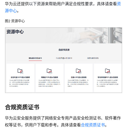
华为云还提供
以下
资源来帮助用户满足合规性要求，具体请查看
资
产
源中心
。
品
图2
资源中心
优
势
应
用
场
景
约
束
与
限
制
合规资质证书
支
持
华为云安全服务提供了网络安全专用产品安全检测证书、软件著作
Provider
权等证书，供用户下载和参考。具体请查看
合规资质证书
。