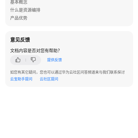
控
基本概念
制
什么是资源编排
产品优势
审
计
与
意见反馈
日
志
文档内容是否对您有帮助？
提供反馈
认
证
如您有其它疑问，您也可以通过华为云社区问答频道来与我们联系探讨
证
云宝助手提问
云社区提问
书
用
户
指
南
模