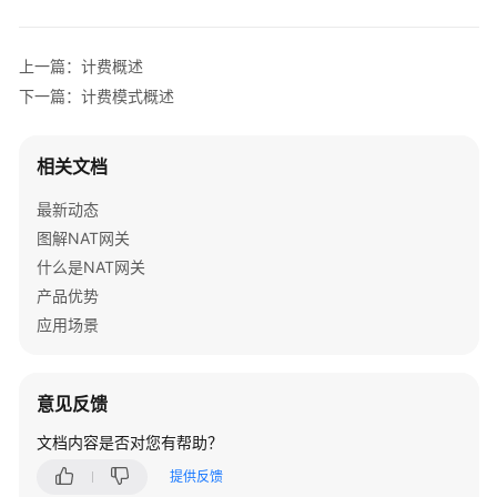
介
绍
上一篇：计费概述
计
下一篇：计费模式概述
费
说
明
相关文档
最新动态
计
费
图解NAT网关
概
什么是NAT网关
述
产品优势
应用场景
计
费
模
意见反馈
式
文档内容是否对您有帮助？
计
提供反馈
费