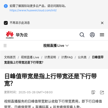
如需了解国际站更多云产品，请访问国际站。
https://www.huaweicloud.com/intl/
不再显示此消息
视频直播 Live
文档首页
/
视频直播 Live
/
计费说明
/
计费FAQ
/
公共类
/
日峰值带
宽是指上行带宽还是下行带宽？
最
日峰值带宽是指上行带宽还是下行带
新
宽？
动
态
更新时间：
2025-05-26 GMT+08:00
服
视频直播服务的日峰值带宽默认收取下行带宽费用，即下行日峰值
务
带宽，日峰值带宽 = 直播码率 × 并发峰值观看人数。