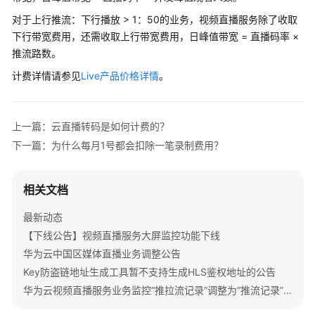
公
对于上行推流：下行播放 > 1：50的业务，视频直播服务除了收取
告
下行带宽费用，还需收取上行带宽费用，日峰值带宽 = 直播码率 ×
推流路数。
产
品
计费详情请参见
Live产品价格详情
。
介
绍
上一篇：云直播转码是如何计费的？
计
下一篇：为什么每月1号都会扣除一笔录制费用？
费
说
明
相关文档
计
最新动态
费
【下线公告】视频直播服务大屏监控功能下线
项
华为云中国区媒体直播业务调整公告
Key防盗链地址生成工具暂不支持生成HLS鉴权地址的公告
基
华为云视频直播服务业务监控“推拉流记录”调整为“推流记录”的公告
础
服