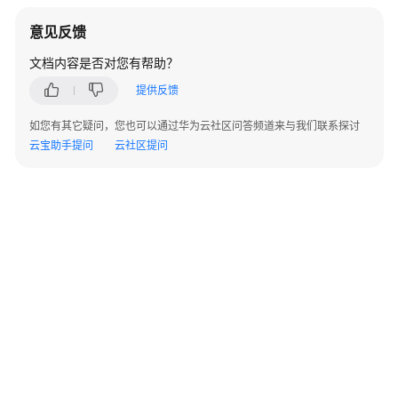
务
计
意见反馈
费
文档内容是否对您有帮助？
增
提供反馈
值
如您有其它疑问，您也可以通过华为云社区问答频道来与我们联系探讨
服
云宝助手提问
云社区提问
务
计
费
计
费
方
式
变
更
计
费