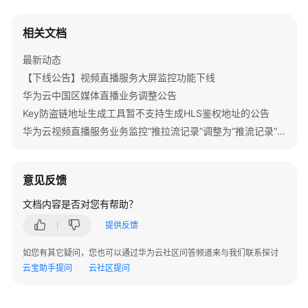
务
计
相关文档
费
最新动态
增
【下线公告】视频直播服务大屏监控功能下线
值
华为云中国区媒体直播业务调整公告
服
Key防盗链地址生成工具暂不支持生成HLS鉴权地址的公告
务
计
华为云视频直播服务业务监控“推拉流记录”调整为“推流记录”的公告
费
计
意见反馈
费
文档内容是否对您有帮助？
方
式
提供反馈
变
如您有其它疑问，您也可以通过华为云社区问答频道来与我们联系探讨
更
云宝助手提问
云社区提问
计
费