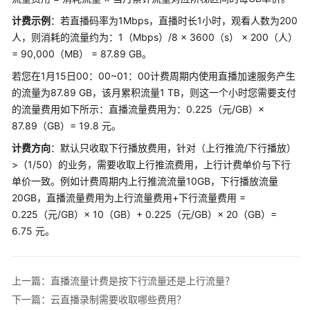
公
计费示例
：若直播码率为1Mbps，直播时长1小时，观看人数为200
告
人，则消耗的流量约为：1（Mbps）/8 × 3600（s） × 200（人）
产
= 90,000（MB） = 87.89 GB。
品
若您在1月15日00：00~01：00计费周期内使用直播加速服务产生
介
的流量为87.89 GB，该月累积流量1 TB，则这一个小时您需要支付
绍
的流量费用如下所示：直播流量费用为：0.225（元/GB）×
87.89（GB）= 19.8 元。
计
费
计费方向
：默认只收取下行播放费用，针对（上行推流/下行播放）
说
>（1/50）的业务，需要收取上行推流费用，上行计费单价与下行
明
单价一致。例如计费周期内上行推流流量10GB，下行播放流量
20GB，直播流量费用为上行流量费用+下行流量费用 =
计
0.225（元/GB）× 10（GB）+ 0.225（元/GB）× 20（GB）=
费
6.75 元。
项
基
上一篇：直播流量计费是按下行流量还是上行流量？
础
下一篇：云直播录制需要收取哪些费用？
服