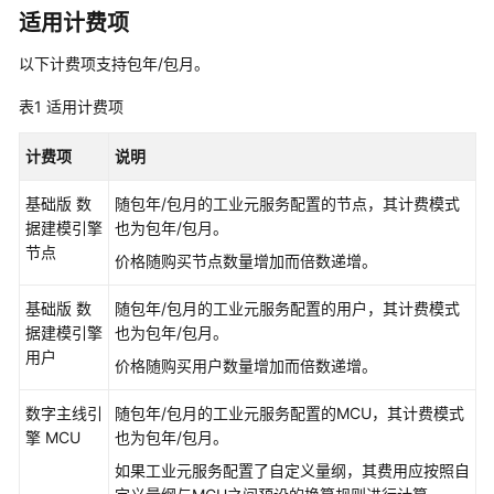
说
适用计费项
明
以下计费项支持包年/包月。
计
费
表1
适用计费项
概
述
计费项
说明
计
基础版
数
随包年/包月的工业元服务配置的节点，其计费模式
费
据建模引擎
也为包年/包月。
模
节点
价格随购买节点数量增加而倍数递增。
式
基础版
数
随包年/包月的工业元服务配置的用户，其计费模式
计
据建模引擎
也为包年/包月。
费
用户
价格随购买用户数量增加而倍数递增。
模
式
数字主线引
随包年/包月的工业元服务配置的MCU，其计费模式
概
擎
MCU
也为包年/包月。
述
如果工业元服务配置了自定义量纲，其费用应按照自