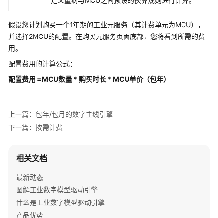
定义量纲与MCU之间预设的换算规则进行计算。
包
年/
包
假设您计划购买一个1年期的工业元服务（其计费单元为MCU），
月
并选择2MCU的配置。在购买元服务页面底部，您将看到所需的费
用。
包
配置费用的计算公式：
年/
包
配置费用 =MCU数量 * 购买时长
*
MCU单价
（包年）
月
模
式
上一篇：包年/包月的数字主线引擎
概
下一篇：按需计费
述
包
相关文档
年/
包
最新动态
月
图解工业数字模型驱动引擎
的
什么是工业数字模型驱动引擎
数
产品优势
据