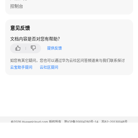
控制台
建
模
引
擎
意见反馈
文档内容是否对您有帮助？
包
年/
提供反馈
包
如您有其它疑问，您也可以通过华为云社区问答频道来与我们联系探讨
月
云宝助手提问
的
云社区提问
数
字
主
线
引
擎
©2026 Huaweicloud.com 版权所有
包
黔ICP备20004760号-14
苏B2-20130048号
A2.B1.B2-20070312
年/
增值电信业务经营许可证：B1.B2-20200593 | 代理域名注册服务机构：新网、西数
包
电子营业执照
贵公网安备 52990002000093号