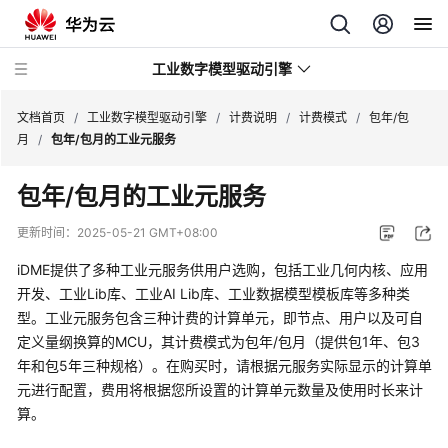
工业数字模型驱动引擎
文档首页
/
工业数字模型驱动引擎
/
计费说明
/
计费模式
/
包年/包
月
/
包年/包月的工业元服务
最
包年/包月的工业元服务
新
动
更新时间：
2025-05-21 GMT+08:00
态
iDME提供了多种工业元服务供用户选购，包括工业几何内核、应用
产
开发、工业Lib库、工业AI Lib库、工业数据模型模板库等多种类
品
型。工业元服务包含三种计费的计算单元，即节点、用户以及可自
介
定义量纲换算的MCU，其计费模式为包年/包月（提供包1年、包3
绍
年和包5年三种规格）。在购买时，请根据元服务实际显示的计算单
元进行配置，费用将根据您所设置的计算单元数量及使用时长来计
计
算。
费