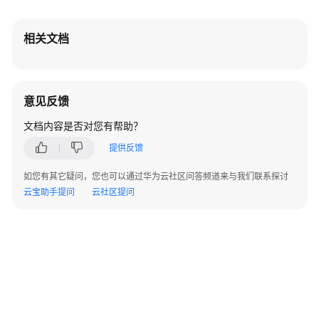
项
相关文档
计
费
样
例
意见反馈
变
文档内容是否对您有帮助？
更
提供反馈
计
费
如您有其它疑问，您也可以通过华为云社区问答频道来与我们联系探讨
模
云宝助手提问
云社区提问
式
续
费
©2026 Huaweicloud.com 版权所有
黔ICP备20004760号-14
苏B2-20130048号
A2.B1.B2-20070312
增值电信业务经营许可证：B1.B2-20200593 | 代理域名注册服务机构：新网、西数
费
电子营业执照
贵公网安备 52990002000093号
用
账