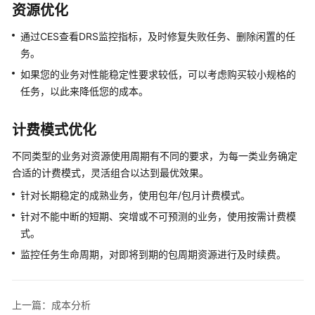
介
资源优化
绍
通过CES查看DRS监控指标，及时修复失败任务、删除闲置的任
务。
计
费
如果您的业务对性能稳定性要求较低，可以考虑购买较小规格的
说
任务，以此来降低您的成本。
明
计费模式优化
计
费
不同类型的业务对资源使用周期有不同的要求，为每一类业务确定
概
合适的计费模式，灵活组合以达到最优效果。
述
针对长期稳定的成熟业务，使用包年/包月计费模式。
计
针对不能中断的短期、突增或不可预测的业务，使用按需计费模
费
式。
模
监控任务生命周期，对即将到期的包周期资源进行及时续费。
式
计
上一篇：成本分析
费