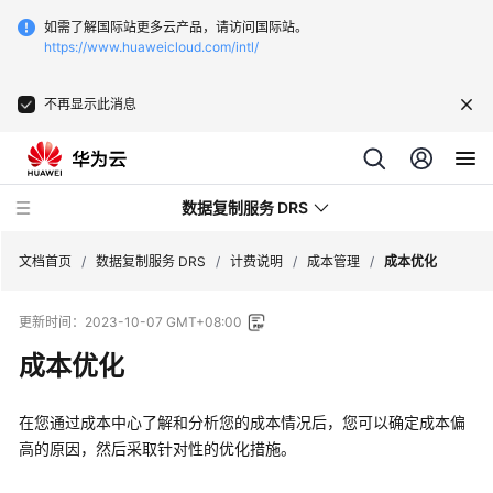
如需了解国际站更多云产品，请访问国际站。
https://www.huaweicloud.com/intl/
不再显示此消息
数据复制服务 DRS
文档首页
/
数据复制服务 DRS
/
计费说明
/
成本管理
/
成本优化
更新时间：
2023-10-07 GMT+08:00
最
新
成本优化
动
态
在您通过成本中心了解和分析您的成本情况后，您可以确定成本偏
高的原因，然后采取针对性的优化措施。
产
品