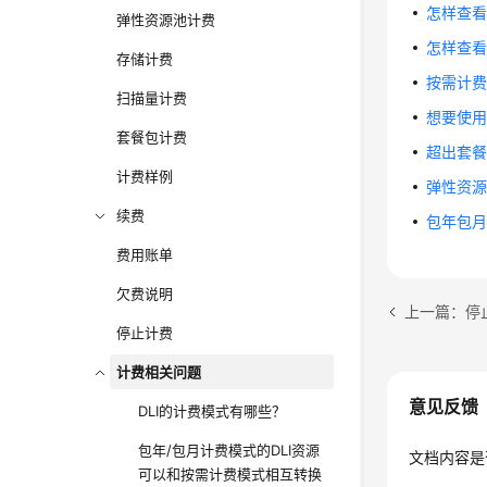
怎样查
弹性资源池计费
怎样查看
存储计费
按需计
扫描量计费
想要使
套餐包计费
超出套
计费样例
弹性资源
续费
包年包
费用账单
欠费说明
上一篇：停
停止计费
计费相关问题
意见反馈
DLI的计费模式有哪些？
包年/包月计费模式的DLI资源
文档内容是
可以和按需计费模式相互转换