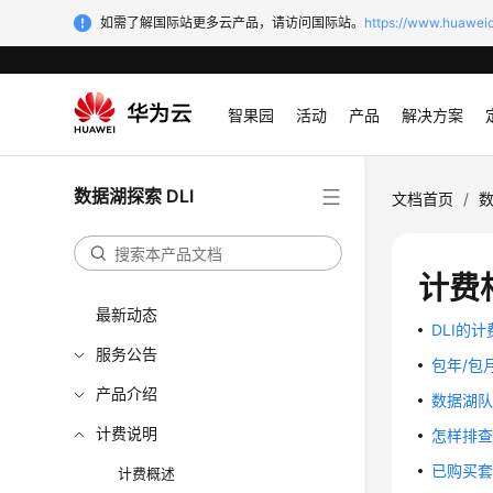
如需了解国际站更多云产品，请访问国际站。
https://www.huaweic
智果园
活动
产品
解决方案
数据湖探索 DLI
文档首页
/
数
计费
最新动态
DLI的
服务公告
包年/包
产品介绍
数据湖
计费说明
怎样排查
已购买
计费概述