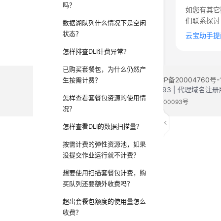
吗？
如您有其它
们联系探讨
数据湖队列什么情况下是空闲
状态？
云宝助手提
怎样排查DLI计费异常？
已购买套餐包，为什么仍然产
©2026 Huaweicloud.com 版权所有
黔ICP备20004760号-
生按需计费？
增值电信业务经营许可证：B1.B2-20200593 | 代理域名
怎样查看套餐包资源的使用情
电子营业执照
贵公网安备 52990002000093号
况？
怎样查看DLI的数据扫描量？
按需计费的弹性资源池，如果
没提交作业运行就不计费？
想要使用扫描套餐包计费，购
买队列还要额外收费吗？
超出套餐包额度的使用量怎么
收费？