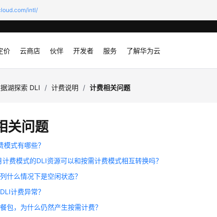
loud.com/intl/
定价
云商店
伙伴
开发者
服务
了解华为云
据湖探索 DLI
/
计费说明
/
计费相关问题
相关问题
计费模式有哪些？
月计费模式的DLI资源可以和按需计费模式相互转换吗？
队列什么情况下是空闲状态？
DLI计费异常？
套餐包，为什么仍然产生按需计费？