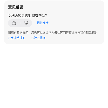
项
意见反馈
续
文档内容是否对您有帮助？
费
提供反馈
费
如您有其它疑问，您也可以通过华为云社区问答频道来与我们联系探讨
用
云宝助手提问
云社区提问
账
单
欠
费
说
明
停
止
计
费