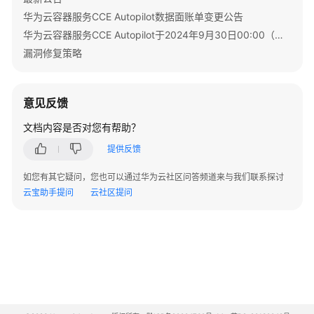
套
华为云容器服务CCE Autopilot数据面账单变更公告
餐
包
华为云容器服务CCE Autopilot于2024年9月30日00:00（北京时间）转商
漏洞修复策略
套
餐
包
意见反馈
概
文档内容是否对您有帮助？
述
提供反馈
如
何
如您有其它疑问，您也可以通过华为云社区问答频道来与我们联系探讨
购
云宝助手提问
云社区提问
买
套
餐
包
再
次