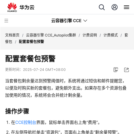
云容器引擎 CCE
文档首页
/
云容器引擎 CCE_Autopilot集群
/
计费说明
/
计费模式
/
套
餐包
/
配置套餐包预警
配置套餐包预警
最
更新时间：
2025-07-24 GMT+08:00
新
当套餐包剩余量达到预警阈值时，系统将通过短信和邮件提醒您，
动
以便及时购买新的套餐包，避免额外支出。如果存在多个资源包叠
态
加使用的情况，系统将会合并统计剩余量。
服
务
操作步骤
公
在
CCE控制台
界面，鼠标单击界面右上角“费用”。
告
在左侧导航栏单击
“资源包”
，页面右上角单击
“剩余量预警”
。