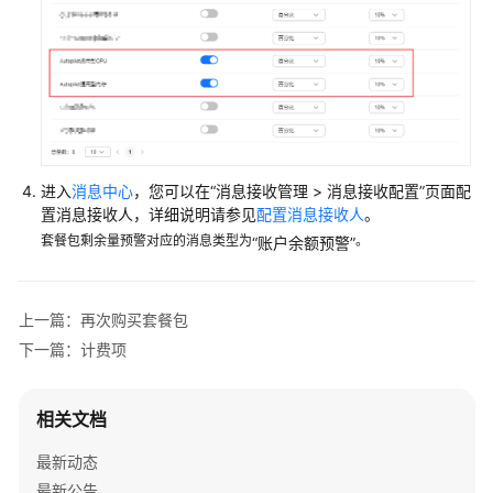
费
模
式
CCE
Autopilot
集
群
进入
消息中心
，您可以在
“消息接收管理 > 消息接收配置”
页面配
计
置消息接收人，详细说明请参见
配置消息接收人
。
费
套餐包剩余量预警对应的消息类型为
。
“账户余额预警”
模
式
概
上一篇：再次购买套餐包
述
下一篇：计费项
按
需
相关文档
计
费
最新动态
最新公告