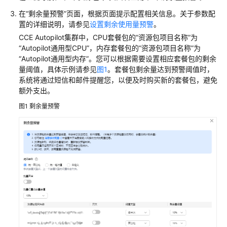
产
在
“剩余量预警”
页面，根据页面提示配置相关信息。关于参数配
品
置的详细说明，请参见
设置剩余使用量预警
。
介
CCE Autopilot集群中，CPU套餐包的
“资源包项目名称”
为
绍
“Autopilot通用型CPU”
，内存套餐包的
“资源包项目名称”
为
“Autopilot通用型内存”
。您可以根据需要设置相应套餐包的剩余
计
量阈值，具体示例请参见
图1
。套餐包剩余量达到预警阈值时，
费
系统将通过短信和邮件提醒您，以便及时购买新的套餐包，避免
说
额外支出。
明
图1
剩余量预警
CCE
Autopilot
集
群
计
费
概
述
计