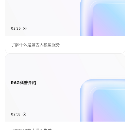
介
绍
计
费
02:35
说
明
了解什么是盘古大模型服务
快
速
入
门
RAG科普介绍
用
户
指
南
02:58
最
佳