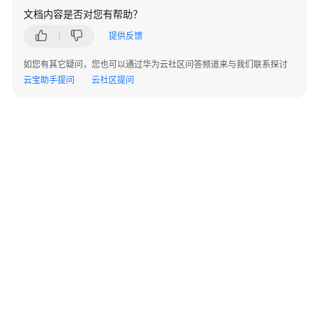
担
文档内容是否对您有帮助？
云
提供反馈
服
如您有其它疑问，您也可以通过华为云社区问答频道来与我们联系探讨
务
云宝助手提问
云社区提问
等
级
协
议
（SLA）
白
皮
书
资
源
支
持
©2026 Huaweicloud.com 版权所有
黔ICP备20004760号-14
苏B2-20130048号
A2.B1.B2-20070312
区
增值电信业务经营许可证：B1.B2-20200593 | 代理域名注册服务机构：新网、西数