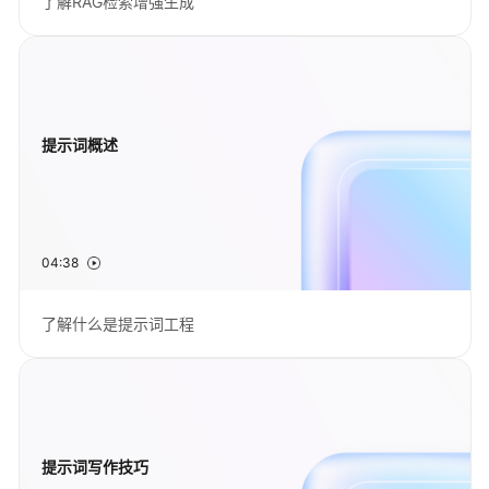
了解RAG检索增强生成
实
践
API
参
考
提示词概述
SDK
参
考
04:38
常
见
了解什么是提示词工程
问
题
视
频
帮
提示词写作技巧
助