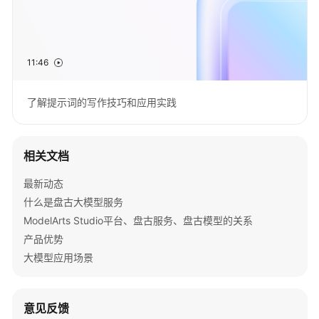
文
档
下
11:46
载
了解提示词的写作技巧和应用实践
通
用
参
相关文档
考
最新动态
产
什么是盘古大模型服务
品
ModelArts Studio平台、盘古服务、盘古模型的关系
术
产品优势
语
大模型应用场景
责
任
共
意见反馈