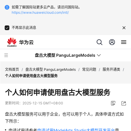
如需了解国际站更多云产品，请访问国际站。
https://www.huaweicloud.com/intl/
不再显示此消息
盘古大模型 PanguLargeModels
文档首页
/
盘古大模型 PanguLargeModels
/
常见问题
/
服务开通类
/
个人如何申请使用盘古大模型服务
最
个人如何申请使用盘古大模型服务
新
动
更新时间：
2025-12-15 GMT+08:00
态
盘古大模型服务可以用于企业，也可以用于个人，具体申请方式如
产
下所示：
品
申请试用请参考
申请试用ModelArts Studio大模型开发平台
章