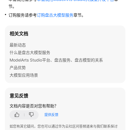
介
节。
绍
订购服务请参考
订购盘古大模型服务
章节。
计
费
相关文档
说
明
最新动态
什么是盘古大模型服务
快
ModelArts Studio平台、盘古服务、盘古模型的关系
速
产品优势
入
门
大模型应用场景
用
户
意见反馈
指
文档内容是否对您有帮助？
南
提供反馈
最
佳
如您有其它疑问，您也可以通过华为云社区问答频道来与我们联系探讨