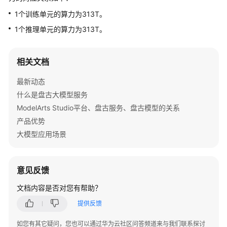
介
1个训练单元的算力为313T。
绍
1个推理单元的算力为313T。
计
费
相关文档
说
明
最新动态
什么是盘古大模型服务
快
速
ModelArts Studio平台、盘古服务、盘古模型的关系
入
产品优势
门
大模型应用场景
用
户
意见反馈
指
南
文档内容是否对您有帮助？
提供反馈
最
佳
如您有其它疑问，您也可以通过华为云社区问答频道来与我们联系探讨