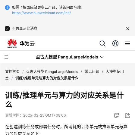
如需了解国际站更多云产品，请访问国际站。
https://www.huaweicloud.com/intl/
不再显示此消息
盘古大模型 PanguLargeModels
文档首页
/
盘古大模型 PanguLargeModels
/
常见问题
/
大模型使用
类
/
训练/推理单元与算力的对应关系是什么
最
训练/推理单元与算力的对应关系是什
新
么
动
态
更新时间：
2025-02-25 GMT+08:00
产
在创建训练任务或部署任务时，所消耗的训练单元或推理单元与算
品
力的对应关系如下：