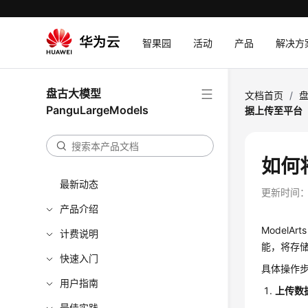
智果园
活动
产品
解决方
盘古大模型
文档首页
/
盘
PanguLargeModels
据上传至平台
如何
最新动态
更新时间
产品介绍
Model
计费说明
能，将存储
快速入门
具体操作
用户指南
上传数
最佳实践