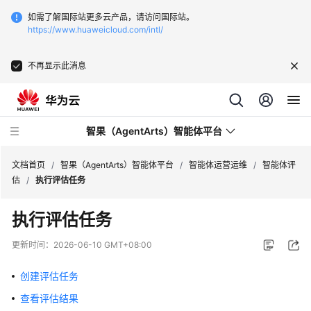
如需了解国际站更多云产品，请访问国际站。
https://www.huaweicloud.com/intl/
不再显示此消息
智果（AgentArts）智能体平台
文档首页
/
智果（AgentArts）智能体平台
/
智能体运营运维
/
智能体评
估
/
执行评估任务
最
执行评估任务
新
动
更新时间：
2026-06-10 GMT+08:00
态
创建评估任务
产
查看评估结果
品