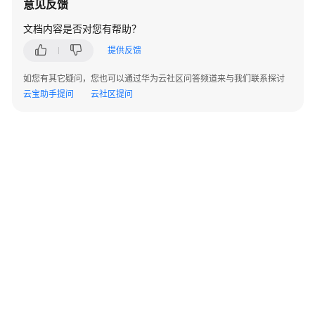
意见反馈
代
码
文档内容是否对您有帮助？
开
提供反馈
发
如您有其它疑问，您也可以通过华为云社区问答频道来与我们联系探讨
智
云宝助手提问
云社区提问
能
体
运
营
运
维
智
能
体
观
测
©2026 Huaweicloud.com 版权所有
黔ICP备20004760号-14
苏B2-20130048号
智
A2.B1.B2-20070312