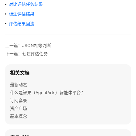
介
对比评估任务结果
绍
标注评估结果
开
评估结果回流
始
使
用
上一篇：JSON相等判断
下一篇：创建评估任务
计
费
说
相关文档
明
最新动态
低
什么是智果（AgentArts）智能体平台？
代
订阅套餐
码
资产广场
开
基本概念
发
高