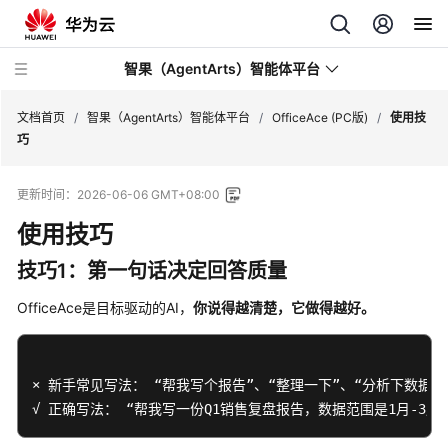
智果（AgentArts）智能体平台
文档首页
/
智果（AgentArts）智能体平台
/
OfficeAce (PC版)
/
使用技
巧
最
更新时间：
2026-06-06 GMT+08:00
新
动
使用技巧
态
技巧1：第一句话决定回答质量
产
OfficeAce是目标驱动的AI，
你说得越清楚，它做得越好。
品
介
绍
× 新手常见写法： “帮我写个报告”、“整理一下”、“分析下数据”

开
√ 正确写法： “帮我写一份Q1销售复盘报告，数据范围是1月-3
始