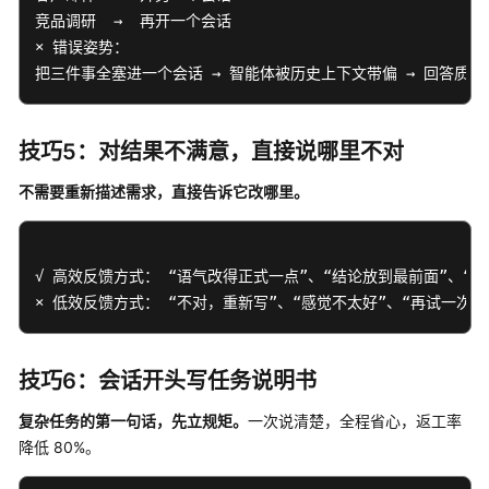
竞品调研  →  再开一个会话  

× 错误姿势： 

计
把三件事全塞进一个会话 → 智能体被历史上下文带偏 → 回答质量
费
说
明
技巧5：对结果不满意，直接说哪里不对
安
不需要重新描述需求，直接告诉它改哪里。
装
并
登
录
√ 高效反馈方式： “语气改得正式一点”、“结论放到最前面”、“
OfficeAce
× 低效反馈方式： “不对，重新写”、“感觉不太好”、“再试一次”
快
速
技巧6：会话开头写任务说明书
开
始
复杂任务的第一句话，先立规矩。
一次说清楚，全程省心，返工率
降低 80%。
使
用