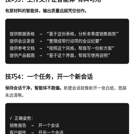
智
能
有原材料的智能体，输出质量远超凭空创作。
体
运
营
运
提供数据表格  →  “基于这份表格，分析本季度销售趋势”

维
提供会议录音  →  “整理成带行动项的会议纪要” 

提供参考文档  →  “按照这个风格，帮我写一份新方案”

OfficeAce
提供产品截图  →  “基于这个界面，帮我写使用说明”
(PC
版)
技巧4：一个任务，开一个新会话
更
新
保持会话干净，智能体不跑偏。
新建会话就像新开一张白纸，思路
说
永远清晰。
明
产
√ 正确姿势： 

品
销售报告  →  开一个会话 

介
客户邮件  →  开另一个会话 

绍