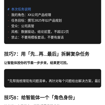
指
# 本次任务说明
南
-
-
使
-
用
技
-
巧
-
 禁止：不要用模板套话，不要有废话 
最
佳
技巧7：用「先…再…最后」拆解复杂任务
实
让智能体按你的节奏一步步来，结果更可控。
践
常
见
“先帮我梳理现有问题清单，再针对每个问题给出解决方案，最后输
问
题
技巧8：给智能体一个「角色身份」
获
取