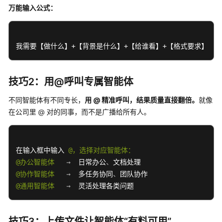
使
万能输入公式：
用
计
费
我需要【做什么】+【背景是什么】+【给谁看】+【格式要求】
说
明
技巧2：用@呼叫专属智能体
低
不同智能体有不同专长，
用 @ 精准呼叫，结果质量直接翻倍。
就像
代
码
在公司里 @ 对的同事，而不是广播给所有人。
开
发
在输入框中输入 
@，选择对应智能体：
高
@办公智能体
→
  日常办公
、
代
@协作智能体
→
  多任务协同
、
码
@通用智能体
→
  灵活处理各类问题 
开
发
技巧3：上传文件让智能体“有料可用”