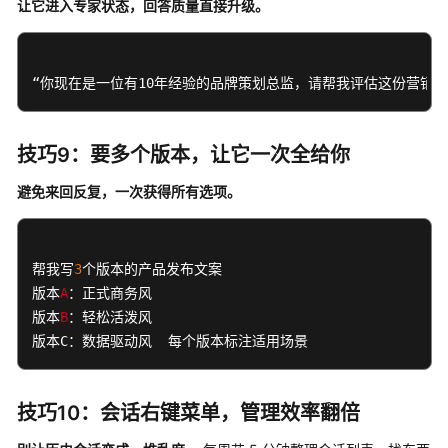
让它进入专家状态，回答质量直接升级。
帮
助
“你现在是一位有10年经验的品牌策划总监，请帮我评估这份营销
附
录
技巧9：要多个版本，让它一次全给你
最
佳
避免来回反复，一次获得所有选项。
实
践
API
帮我写
3
个版本的产品发布文案

参
版本
A
：正式商务风

考
版本
B
：轻松活泼风

版本C：数据驱动风  每个版本标注适用场景
SDK
参
考
技巧10：会话右键菜单，管理效率翻倍