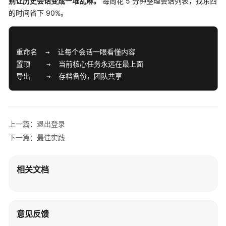
常
别让历史会话变成一堆乱麻。
每周花 5 分钟整理会话列表，找东西
见
的时间省下 90%。
问
题
重命名  →  让每个会话一眼看懂内容 

视
置顶    →  当前核心任务永远在最上面 

频
导出    →  存档备份，团队共享 
帮
助
文
上一篇：退出登录
档
下
下一篇：最佳实践
载
相关文档
通
用
参
考
意见反馈