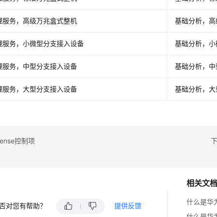
理服务，高级万兆盒式整机
基础分析，高
理服务，小微型分支接入设备
基础分析，小
理服务，中型分支接入设备
基础分析，中
理服务，大型分支接入设备
基础分析，大
ense控制项
下
相关文
什么是华
否对您有帮助？
提供反馈
什么是华