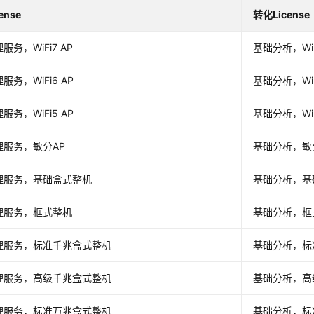
ense
转化License
服务，WiFi7 AP
基础分析，WiF
服务，WiFi6 AP
基础分析，WiF
服务，WiFi5 AP
基础分析，WiF
理服务，敏分AP
基础分析，敏
理服务，基础盒式整机
基础分析，基
理服务，框式整机
基础分析，框
理服务，标准千兆盒式整机
基础分析，标
理服务，高级千兆盒式整机
基础分析，高
理服务，标准万兆盒式整机
基础分析，标