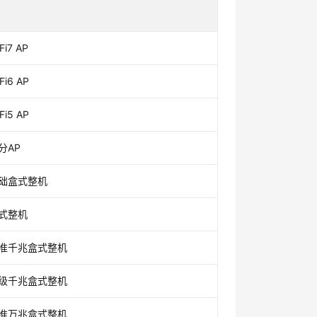
i7 AP
i6 AP
i5 AP
分AP
础盒式整机
式整机
准千兆盒式整机
级千兆盒式整机
准万兆盒式整机