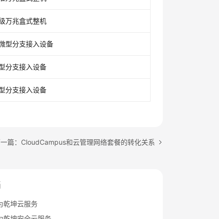
级万兆盒式整机
微型分支接入设备
型分支接入设备
型分支接入设备
一篇：CloudCampus和云管理网络套餐的转化关系
档
为乾坤云服务
为乾坤安全云服务