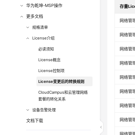
华为乾坤-MSP操作
存量Lic
更多文档
网络管理
规格清单
网络管理
License介绍
网络管理
必读须知
License概念
网络管
License控制项
网络管
License变更后的转换规则
网络管
CloudCampus和云管理网络
套餐的转化关系
网络管
设备告警处理
网络管
文档下载
网络管