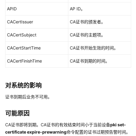
公
APID
AP ID。
共
操
CACertIssuer
CA证书的颁发者。
作
CACertSubject
CA证书的主题项。
华
为
CACertStartTime
CA证书开始生效的时间。
乾
坤-
CACertFinishTime
CA证书到期的时间。
MSP
操
作
对系统的影响
更
证书到期后业务不可用。
多
文
可能原因
档
CA证书即将到期。CA证书的有效结束时间小于当前设备
pki set-
规
certificate expire-prewarning
命令配置的证书过期预告警时间。
格