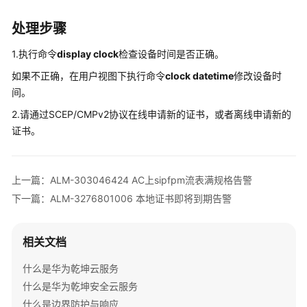
清
处理步骤
单
1.执行命令
display clock
检查设备时间是否正确。
License
介
如果不正确，在用户视图下执行命令
clock datetime
修改设备时
绍
间。
2.请通过SCEP/CMPv2协议在线申请新的证书，或者离线申请新的
设
证书。
备
告
警
上一篇：ALM-303046424 AC上sipfpm流表满规格告警
处
理
下一篇：ALM-3276801006 本地证书即将到期告警
V300
相关文档
版
本
什么是华为乾坤云服务
AR
什么是华为乾坤安全云服务
设
备
什么是边界防护与响应