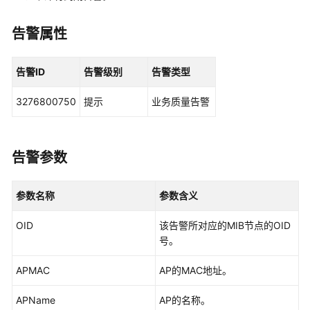
华
为
乾
告警属性
坤
解
告警ID
告警级别
告警类型
决
方
3276800750
提示
业务质量告警
案
华
为
告警参数
乾
坤
参数名称
参数含义
APP
OID
该告警所对应的MIB节点的OID
华
号。
为
乾
APMAC
AP的MAC地址。
坤-
租
APName
AP的名称。
户