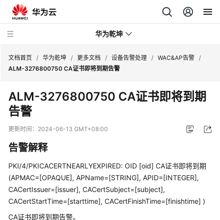
华为乾坤
文档首页
/
华为乾坤
/
更多文档
/
设备告警处理
/
WAC&AP告警
/
ALM-3276800750 CA证书即将到期告警
安
ALM-3276800750 CA证书即将到期
全
告警
云
服
更新时间：
2024-06-13 GMT+08:00
务
告警解释
云
管
PKI/4/PKICACERTNEARLYEXPIRED: OID [oid] CA证书即将到期
理
(APMAC=[OPAQUE], APName=[STRING], APID=[INTEGER],
网
CACertIssuer=[issuer], CACertSubject=[subject],
络
CACertStartTime=[starttime], CACertFinishTime=[finishtime] )
CA证书即将到期告警。