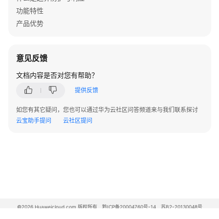
告
功能特性
警
产品优势
V500
版
意见反馈
本
FW
文档内容是否对您有帮助？
告
提供反馈
警
如您有其它疑问，您也可以通过华为云社区问答频道来与我们联系探讨
V200
云宝助手提问
云社区提问
版
本
LSW
设
备
告
警
©2026 Huaweicloud.com 版权所有
黔ICP备20004760号-14
苏B2-20130048号
WAC&AP
A2.B1.B2-20070312