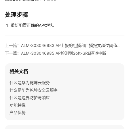
多
文
档
处理步骤
重新配置正确的AP类型。
规
格
清
上一篇：ALM-303046983 AP上报的组播和广播报文超过阈值告警
单
下一篇：ALM-303046985 AP检测到Soft-GRE隧道中断
License
介
相关文档
绍
什么是华为乾坤云服务
设
什么是华为乾坤安全云服务
备
什么是边界防护与响应
告
警
功能特性
处
产品优势
理