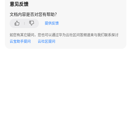
V300
意见反馈
版
本
文档内容是否对您有帮助？
AR
提供反馈
设
备
如您有其它疑问，您也可以通过华为云社区问答频道来与我们联系探讨
告
云宝助手提问
云社区提问
警
V500
版
本
FW
告
警
V200
版
本
LSW
©2026 Huaweicloud.com 版权所有
黔ICP备20004760号-14
苏B2-20130048号
设