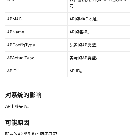
华
号。
为
乾
APMAC
AP的MAC地址。
坤-
租
APName
AP的名称。
户
公
APConfigType
配置的AP类型。
共
操
APActualType
实际的AP类型。
作
APID
AP ID。
华
为
乾
对系统的影响
坤-
MSP
AP上线失败。
操
作
可能原因
更
配置的AP类型和实际不匹配。