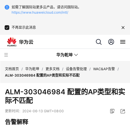
如需了解国际站更多云产品，请访问国际站。
https://www.huaweicloud.com/intl/
不再显示此消息
华为乾坤
文档首页
/
华为乾坤
/
更多文档
/
设备告警处理
/
WAC&AP告警
/
ALM-303046984 配置的AP类型和实际不匹配
安
ALM-303046984 配置的AP类型和实
全
际不匹配
云
服
更新时间：
2024-06-13 GMT+08:00
务
告警解释
云