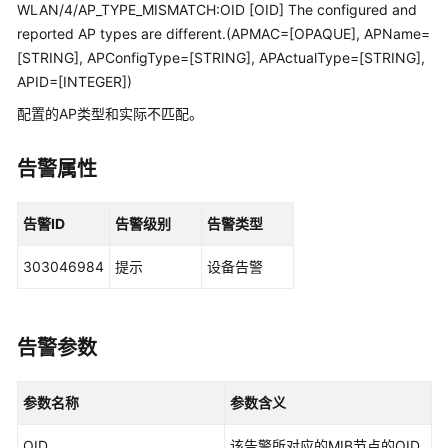
管
WLAN/4/AP_TYPE_MISMATCH:OID [OID] The configured and
理
reported AP types are different.(APMAC=[OPAQUE], APName=
网
[STRING], APConfigType=[STRING], APActualType=[STRING],
络
APID=[INTEGER])
配置的AP类型和实际不匹配。
华
为
乾
告警属性
坤
解
告警ID
告警级别
告警类型
决
方
303046984
提示
设备告警
案
华
为
告警参数
乾
坤
参数名称
参数含义
APP
OID
该告警所对应的MIB节点的OID