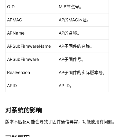
华
OID
MIB节点号。
为
乾
APMAC
AP的MAC地址。
坤-
租
APName
AP的名称。
户
公
APSubFirmwareName
AP子固件的名称。
共
操
APSubFirmware
AP子固件号。
作
RealVersion
AP子固件的实际版本号。
华
为
APID
AP ID。
乾
坤-
MSP
对系统的影响
操
作
版本不匹配可能会导致子固件通信异常，功能使用有问题。
更