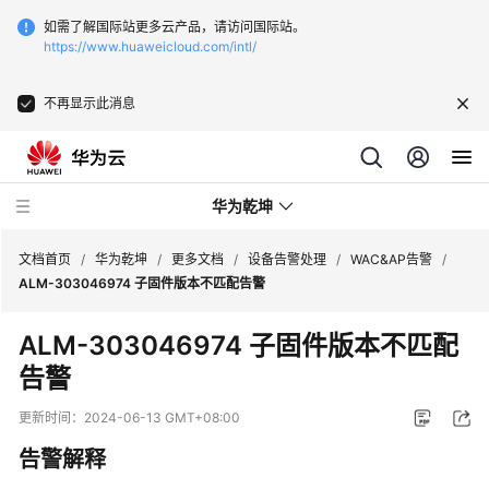
如需了解国际站更多云产品，请访问国际站。
https://www.huaweicloud.com/intl/
不再显示此消息
华为乾坤
文档首页
/
华为乾坤
/
更多文档
/
设备告警处理
/
WAC&AP告警
/
ALM-303046974 子固件版本不匹配告警
安
ALM-303046974 子固件版本不匹配
全
告警
云
服
更新时间：
2024-06-13 GMT+08:00
务
告警解释
云