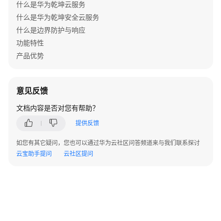
V300
什么是华为乾坤云服务
版
什么是华为乾坤安全云服务
本
什么是边界防护与响应
AR
功能特性
设
产品优势
备
告
警
意见反馈
V500
文档内容是否对您有帮助？
版
本
提供反馈
FW
如您有其它疑问，您也可以通过华为云社区问答频道来与我们联系探讨
告
云宝助手提问
云社区提问
警
V200
版
本
LSW
设