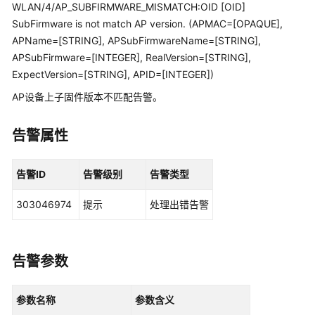
管
WLAN/4/AP_SUBFIRMWARE_MISMATCH:OID [OID]
理
SubFirmware is not match AP version. (APMAC=[OPAQUE],
网
APName=[STRING], APSubFirmwareName=[STRING],
络
APSubFirmware=[INTEGER], RealVersion=[STRING],
ExpectVersion=[STRING], APID=[INTEGER])
华
AP设备上子固件版本不匹配告警。
为
乾
坤
告警属性
解
决
告警ID
告警级别
告警类型
方
案
303046974
提示
处理出错告警
华
为
乾
告警参数
坤
APP
参数名称
参数含义