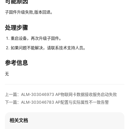
可能原因
多
文
子固件升级失败,版本回退。
档
处理步骤
规
格
重启设备，再次升级子固件。
清
单
如果问题不能解决，请联系技术支持人员。
License
参考信息
介
绍
无
设
备
上一篇：ALM-303046973 AP物联网卡数据接收服务启动失败
告
下一篇：ALM-303046783 AP配置与实际属性不一致告警
警
处
理
相关文档