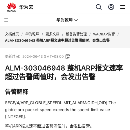
华为乾坤
文档首页
/
华为乾坤
/
更多文档
/
设备告警处理
/
WAC&AP告警
/
ALM-303046948 整机ARP报文速率超过告警阈值时，会发出告警
安
更新时间：
2024-06-13 GMT+08:00
全
云
ALM-303046948 整机ARP报文速率
服
超过告警阈值时，会发出告警
务
告警解释
云
管
SECE/4/ARP_GLOBLE_SPEEDLIMIT_ALARM:OID=[OID] The
理
globle arp packet speed exceeds the speed-limit value
网
[INTEGER].
络
整机ARP报文速率超过告警阈值时，会发出告警。