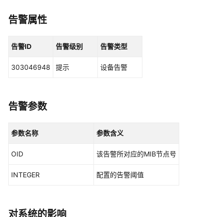
华
为
告警属性
乾
坤
解
告警ID
告警级别
告警类型
决
方
303046948
提示
设备告警
案
华
告警参数
为
乾
坤
参数名称
参数含义
APP
OID
该告警所对应的MIB节点号
华
为
INTEGER
配置的告警阈值
乾
坤-
租
对系统的影响
户