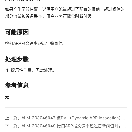
公
如果产生了该告警，说明用户流量超过了配置的阈值，超过阈值的
共
部分流量被设备丢弃，用户业务可能会时断时续。
操
作
可能原因
华
整机ARP报文速率超过告警阈值。
为
乾
坤-
处理步骤
MSP
提示性信息，无需处理。
操
作
参考信息
更
无
多
文
档
上一篇：ALM-303046947 被DAI（Dynamic ARP Inspection）丢弃的报文数超过告警阈值时，会发出告警
规
下一篇：ALM-303046949 接口ARP报文速率超过告警阈值时，会发出告警
格