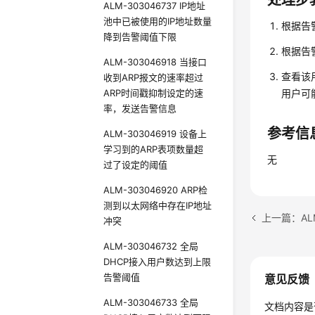
处理步
ALM-303046737 IP地址
池中已被使用的IP地址数量
根据告警
降到告警阈值下限
根据告
ALM-303046918 当接口
查看该
收到ARP报文的速率超过
ARP时间戳抑制设定的速
用户可
率，发送告警信息
参考信
ALM-303046919 设备上
学习到的ARP表项数量超
无
过了设定的阈值
ALM-303046920 ARP检
测到以太网络中存在IP地址
冲突
ALM-303046732 全局
DHCP接入用户数达到上限
告警阈值
意见反馈
ALM-303046733 全局
文档内容是