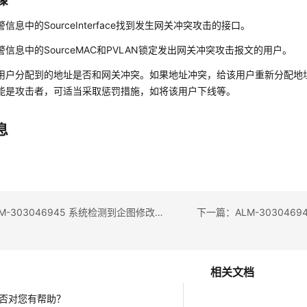
骤
信息中的SourceInterface找到发生网关冲突攻击的接口。
警信息中的SourceMAC和PVLAN锁定发出网关冲突攻击报文的用户。
用户分配到的地址是否和网关冲突。如果地址冲突，给该用户重新分配地
能是攻击者，可适当采取惩罚措施，如将该用户下线等。
息
上一篇：ALM-303046945 系统检测到企图修改ARP表项的攻击报文
相关文档
否对您有帮助？