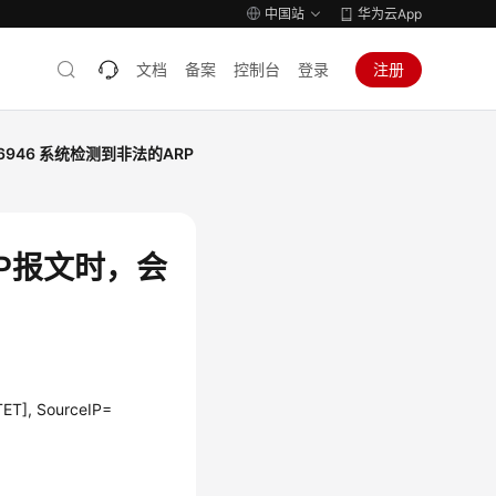
中国站
华为云App
文档
备案
控制台
登录
注册
46946 系统检测到非法的ARP
RP报文时，会
ET], SourceIP=