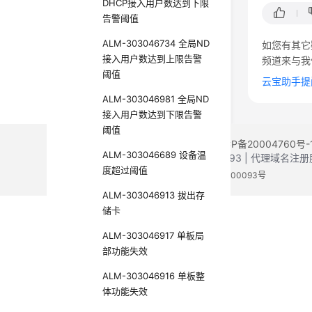
DHCP接入用户数达到下限
告警阈值
ALM-303046734 全局ND
如您有其它
接入用户数达到上限告警
频道来与我
阈值
云宝助手提
ALM-303046981 全局ND
接入用户数达到下限告警
阈值
©2026 Huaweicloud.com 版权所有
黔ICP备20004760号-
ALM-303046689 设备温
增值电信业务经营许可证：B1.B2-20200593 | 代理域名
度超过阈值
电子营业执照
贵公网安备 52990002000093号
ALM-303046913 拔出存
储卡
ALM-303046917 单板局
部功能失效
ALM-303046916 单板整
体功能失效