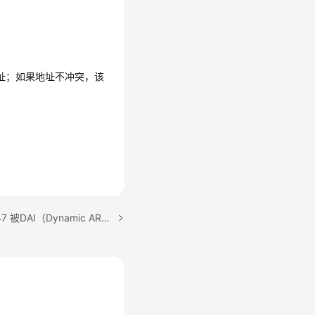
址；如果地址不冲突，该
下一篇：ALM-303046947 被DAI（Dynamic ARP Inspection）丢弃的报文数超过告警阈值时，会发出告警