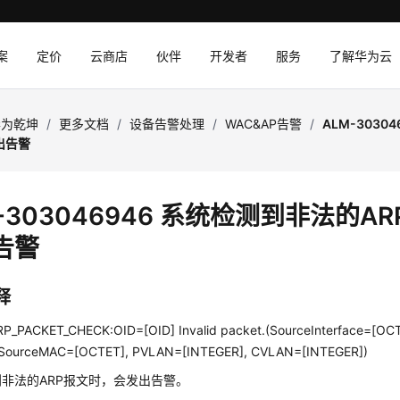
案
定价
云商店
伙伴
开发者
服务
了解华为云
华为乾坤
/
更多文档
/
设备告警处理
/
WAC&AP告警
/
ALM-3030
出告警
-303046946 系统检测到非法的A
告警
释
P_PACKET_CHECK:OID=[OID] Invalid packet.(SourceInterface=[OCT
 SourceMAC=[OCTET], PVLAN=[INTEGER], CVLAN=[INTEGER])
非法的ARP报文时，会发出告警。