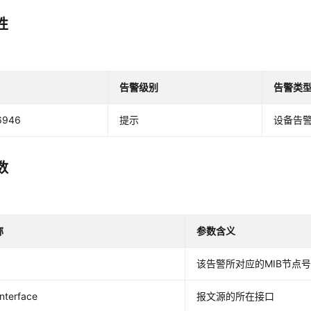
性
告警级别
告警类
6946
提示
设备告
数
称
参数含义
该告警所对应的MIB节点
nterface
报文源的所在接口