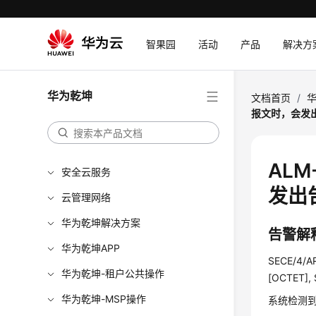
智果园
活动
产品
解决方
华为乾坤
文档首页
/
报文时，会发
ALM
安全云服务
发出
云管理网络
华为乾坤解决方案
告警解
华为乾坤APP
SECE/4/AR
华为乾坤-租户公共操作
[OCTET],
华为乾坤-MSP操作
系统检测到