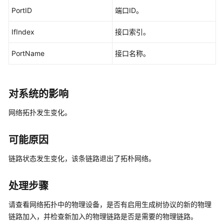
公
PortID
端口ID。
共
操
IfIndex
接口索引。
作
PortName
接口名称。
华
为
乾
对系统的影响
坤-
MSP
网络拓扑发生变化。
操
作
可能原因
更
链路状态发生变化，该条链路退出了拓朴网络。
多
文
处理步骤
档
请查看网络拓扑中的物理设备，是否有启用生成树协议的新的物理
规
链路加入，并检查新加入的物理链路是否是需要的物理链路。
格