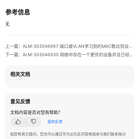
清
参考信息
单
无
License
介
绍
上一篇：ALM-303046967 端口或VLAN学习到的MAC数达到设置的值
下一篇：ALM-303046930 网络中存在一个更优的设备并且已经成为根桥，当前设备根桥地位不能再保持产生此告警
设
备
告
相关文档
警
处
理
意见反馈
V300
版
文档内容是否对您有帮助？
本
提供反馈
AR
设
如您有其它疑问，您也可以通过华为云社区问答频道来与我们联系探讨
备