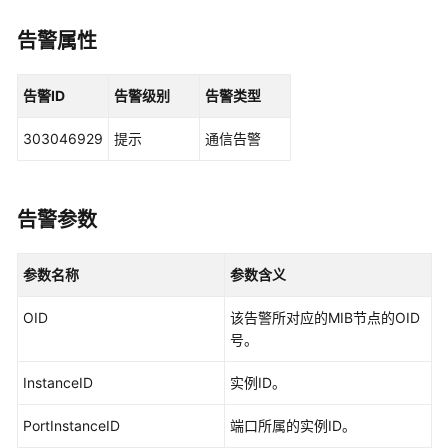
华
为
告警属性
乾
坤
解
告警ID
告警级别
告警类型
决
方
303046929
提示
通信告警
案
华
告警参数
为
乾
坤
参数名称
参数含义
APP
OID
该告警所对应的MIB节点的OID
华
号。
为
乾
InstanceID
实例ID。
坤-
租
PortInstanceID
端口所属的实例ID。
户