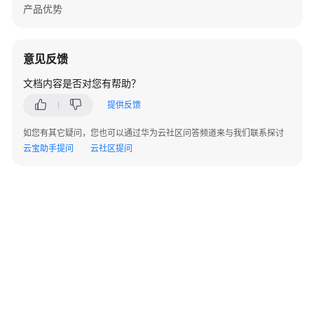
V300
产品优势
版
本
AR
意见反馈
设
备
文档内容是否对您有帮助？
告
提供反馈
警
如您有其它疑问，您也可以通过华为云社区问答频道来与我们联系探讨
V500
云宝助手提问
云社区提问
版
本
FW
告
警
V200
版
本
LSW
设