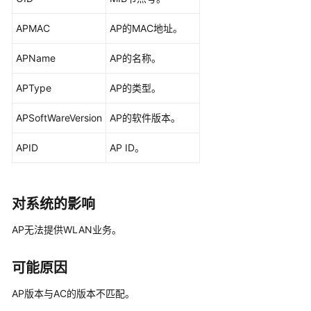
华
为
APMAC
AP的MAC地址。
乾
坤-
APName
AP的名称。
租
户
APType
AP的类型。
公
共
APSoftWareVersion
AP的软件版本。
操
作
APID
AP ID。
华
为
对系统的影响
乾
坤-
AP无法提供WLAN业务。
MSP
操
可能原因
作
AP版本与AC的版本不匹配。
更