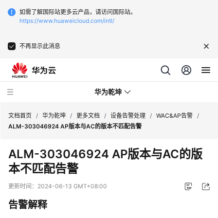
如需了解国际站更多云产品，请访问国际站。
https://www.huaweicloud.com/intl/
不再显示此消息
华为乾坤
文档首页
/
华为乾坤
/
更多文档
/
设备告警处理
/
WAC&AP告警
/
ALM-303046924 AP版本与AC的版本不匹配告警
安
ALM-303046924 AP版本与AC的版
全
本不匹配告警
云
服
更新时间：
2024-06-13 GMT+08:00
务
告警解释
云