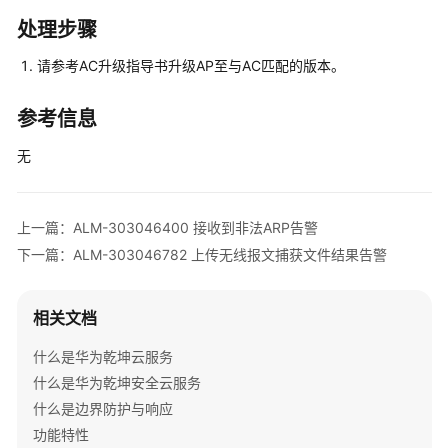
多
文
处理步骤
档
请参考AC升级指导书升级AP至与AC匹配的版本。
规
参考信息
格
清
无
单
License
上一篇：ALM-303046400 接收到非法ARP告警
介
绍
下一篇：ALM-303046782 上传无线报文捕获文件结果告警
设
相关文档
备
告
什么是华为乾坤云服务
警
什么是华为乾坤安全云服务
处
理
什么是边界防护与响应
功能特性