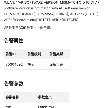
管
WLAN/4/AP_SOFTWARE_VERSION_MISMATCH:OID [OID] AP
理
software version is not match with AC software version.
网
(APMAC=[OPAQUE], APName=[STRING], APType=[OCTET],
络
APSoftWareVersion=[OCTET], APID=[INTEGER])
AP版本与AC的版本不匹配告警。
华
为
乾
告警属性
坤
解
告警ID
告警级别
告警类型
决
方
303046924
提示
设备告警
案
华
为
告警参数
乾
坤
参数名称
参数含义
APP
OID
MIB节点号。