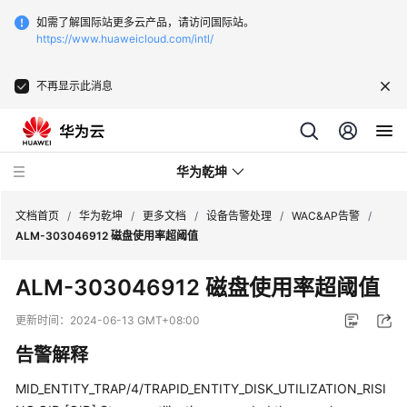
如需了解国际站更多云产品，请访问国际站。
https://www.huaweicloud.com/intl/
不再显示此消息
华为乾坤
文档首页
/
华为乾坤
/
更多文档
/
设备告警处理
/
WAC&AP告警
/
ALM-303046912 磁盘使用率超阈值
安
ALM-303046912 磁盘使用率超阈值
全
云
更新时间：
2024-06-13 GMT+08:00
服
告警解释
务
MID_ENTITY_TRAP/4/TRAPID_ENTITY_DISK_UTILIZATION_RISI
云