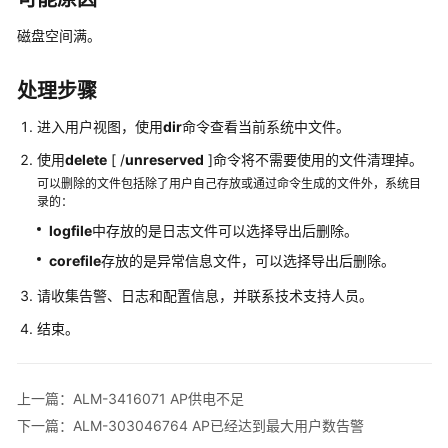
多
文
磁盘空间满。
档
处理步骤
规
格
进入用户视图，使用
dir
命令查看当前系统中文件。
清
使用
单
delete
[ /
unreserved
]命令将不需要使用的文件清理掉。
可以删除的文件包括除了用户自己存放或通过命令生成的文件外，系统目
录的：
License
介
logfile
中存放的是日志文件可以选择导出后删除。
绍
corefile
存放的是异常信息文件，可以选择导出后删除。
请收集告警、日志和配置信息，并联系技术支持人员。
设
备
结束。
告
警
处
上一篇：ALM-3416071 AP供电不足
理
下一篇：ALM-303046764 AP已经达到最大用户数告警