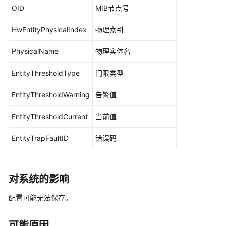
华
OID
MIB节点号
为
乾
HwEntityPhysicalIndex
物理索引
坤-
租
PhysicalName
物理实体名
户
公
EntityThresholdType
门限类型
共
操
EntityThresholdWarning
告警值
作
EntityThresholdCurrent
当前值
华
为
EntityTrapFaultID
错误码
乾
坤-
MSP
对系统的影响
操
作
配置可能无法保存。
更
可能原因