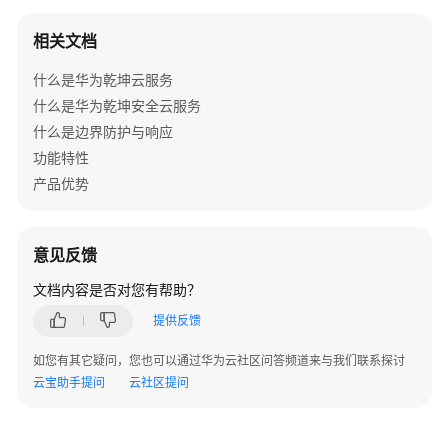
V300
版
相关文档
本
AR
什么是华为乾坤云服务
设
什么是华为乾坤安全云服务
备
什么是边界防护与响应
告
功能特性
警
产品优势
V500
版
本
意见反馈
FW
文档内容是否对您有帮助？
告
警
提供反馈
V200
如您有其它疑问，您也可以通过华为云社区问答频道来与我们联系探讨
版
云宝助手提问
云社区提问
本
LSW
设