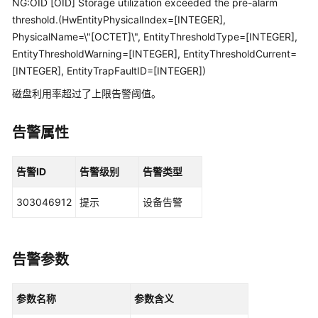
NG:OID [OID] Storage utilization exceeded the pre-alarm
管
threshold.(HwEntityPhysicalIndex=[INTEGER],
理
PhysicalName=\"[OCTET]\", EntityThresholdType=[INTEGER],
网
络
EntityThresholdWarning=[INTEGER], EntityThresholdCurrent=
[INTEGER], EntityTrapFaultID=[INTEGER])
华
磁盘利用率超过了上限告警阈值。
为
乾
告警属性
坤
解
决
告警ID
告警级别
告警类型
方
案
303046912
提示
设备告警
华
为
告警参数
乾
坤
APP
参数名称
参数含义