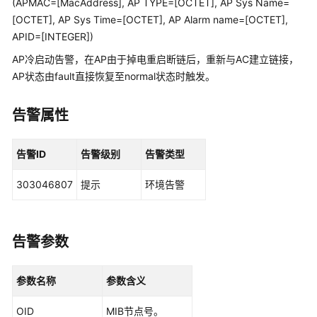
(APMAC=[MacAddress], AP TYPE=[OCTET], AP Sys Name=
管
[OCTET], AP Sys Time=[OCTET], AP Alarm name=[OCTET],
理
APID=[INTEGER])
网
络
AP冷启动告警，在AP由于掉电重启断链后，重新与AC建立链接，
AP状态由fault直接恢复至normal状态时触发。
华
为
告警属性
乾
坤
解
告警ID
告警级别
告警类型
决
方
303046807
提示
环境告警
案
华
告警参数
为
乾
坤
参数名称
参数含义
APP
OID
MIB节点号。