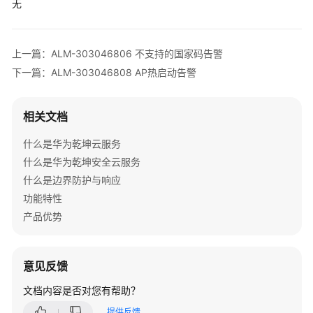
V300
无
版
本
AR
上一篇：ALM-303046806 不支持的国家码告警
设
下一篇：ALM-303046808 AP热启动告警
备
告
警
相关文档
V500
什么是华为乾坤云服务
版
什么是华为乾坤安全云服务
本
什么是边界防护与响应
FW
功能特性
告
产品优势
警
V200
意见反馈
版
本
文档内容是否对您有帮助？
LSW
设
提供反馈