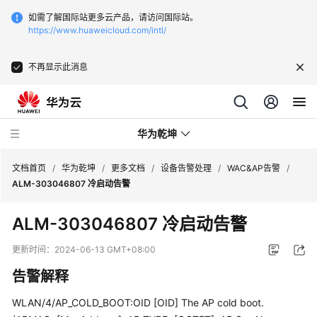
如需了解国际站更多云产品，请访问国际站。
https://www.huaweicloud.com/intl/
不再显示此消息
华为乾坤
文档首页
/
华为乾坤
/
更多文档
/
设备告警处理
/
WAC&AP告警
/
ALM-303046807 冷启动告警
安
ALM-303046807 冷启动告警
全
云
更新时间：
2024-06-13 GMT+08:00
服
告警解释
务
WLAN/4/AP_COLD_BOOT:OID [OID] The AP cold boot.
云