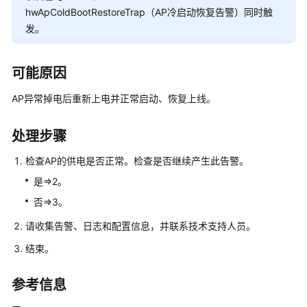
多
hwApColdBootRestoreTrap（AP冷启动恢复告警）同时触
文
发。
档
规
可能原因
格
清
AP异常掉电后重新上电并正常启动、恢复上线。
单
处理步骤
License
介
检查AP的供电是否正常。检查是否继续产生此告警。
绍
是=>2。
否=>3。
设
备
请收集告警、日志和配置信息，并联系技术支持人员。
告
警
结束。
处
理
参考信息