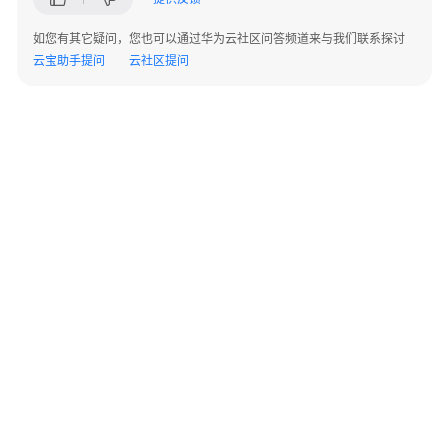
备
如您有其它疑问，您也可以通过华为云社区问答频道来与我们联系探讨
告
云宝助手提问
云社区提问
警
WAC&AP
告
警
ALM-
303046722
RADIUS
认
证
服
务
器
©2026 Huaweicloud.com 版权所有
黔ICP备20004760号-14
苏B2-20130048号
A2.B1.B2-20070312
通
增值电信业务经营许可证：B1.B2-20200593 | 代理域名注册服务机构：新网、西数
讯
电子营业执照
贵公网安备 52990002000093号
恢
复