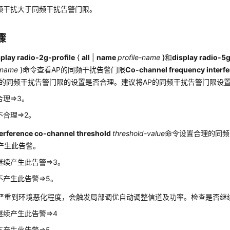
频干扰大于同频干扰告警门限。
骤
splay radio-2g-profile
{
all
|
name
profile-name
}和
display radio-5g
e-name
}命令查看AP的同频干扰告警门限
Co-channel frequency interf
P的同频干扰告警门限的设置是否合理。建议将AP的同频干扰告警门限设置
理=>3。
合理=>2。
terference co-channel threshold
threshold-value
命令设置合理的同频
产生此告警。
继续产生此告警=>3。
不产生此告警=>5。
严重到环境恶化程度，会触发局部调优自动调整信道及功率。检查是否继
继续产生此告警=>4
不产生此告警=>5