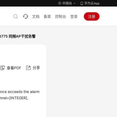
中国站
华为云App
文档
备案
控制台
登录
注册
46775 同频AP干扰告警
分享
查看PDF
nce exceeds the alarm
nnel=[INTEGER],