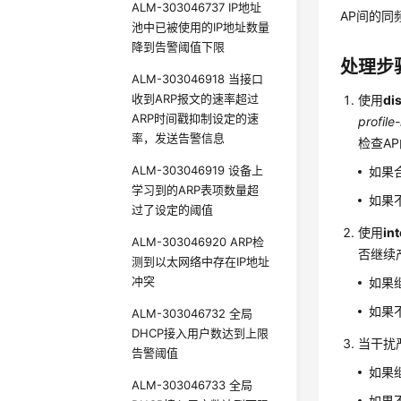
ALM-303046737 IP地址
AP间的同
池中已被使用的IP地址数量
降到告警阈值下限
处理步
ALM-303046918 当接口
收到ARP报文的速率超过
使用
di
ARP时间戳抑制设定的速
profil
率，发送告警信息
检查A
ALM-303046919 设备上
如果合
学习到的ARP表项数量超
如果不
过了设定的阈值
使用
in
ALM-303046920 ARP检
否继续
测到以太网络中存在IP地址
冲突
如果
如果
ALM-303046732 全局
DHCP接入用户数达到上限
当干扰
告警阈值
如果
ALM-303046733 全局
如果