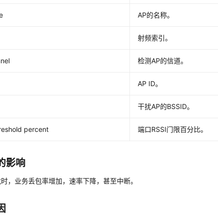
e
AP的名称。
D
射频索引。
nel
检测AP的信道。
AP ID。
干扰AP的BSSID。
reshold percent
端口RSSI门限百分比。
的影响
扰时，业务丢包率增加，速率下降，甚至中断。
因