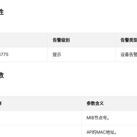
性
告警级别
告警类
6775
提示
设备告
数
称
参数含义
MIB节点号。
AP的MAC地址。