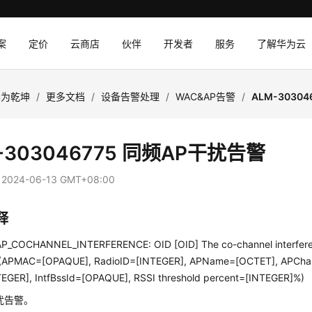
案
定价
云商店
伙伴
开发者
服务
了解华为云
华为乾坤
/
更多文档
/
设备告警处理
/
WAC&AP告警
/
ALM-3030
-303046775 同频AP干扰告警
：
2024-06-13 GMT+08:00
释
_COCHANNEL_INTERFERENCE: OID [OID] The co-channel interfere
d.(APMAC=[OPAQUE], RadioID=[INTEGER], APName=[OCTET], APCha
EGER], IntfBssId=[OPAQUE], RSSI threshold percent=[INTEGER]%)
扰告警。