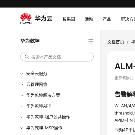
智果园
活动
产品
解决方
华为乾坤
文档首页
/
ALM
安全云服务
更新时间
云管理网络
告警解
华为乾坤解决方案
WLAN/4/AP
华为乾坤APP
threshol
华为乾坤-租户公共操作
APID=[INT
华为乾坤-MSP操作
同频AP干