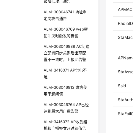
级降低攻击通告
APMAC
ALM-303046741 地址重
定向攻击通告
RadioI
ALM-303046769 wep密
钥冲突时触发的告警
StaMac
ALM-303046988 AC间建
立配置同步关系后出现配
APNam
置不一致时，上报此告警
ALM-3416071 AP供电不
StaAss
足
Ssid
ALM-303046912 磁盘使
用率超阈值
StaAut
ALM-303046764 AP已经
达到最大用户数告警
StaFai
ALM-3416072 AP收到组
播和广播报文超过阈值告