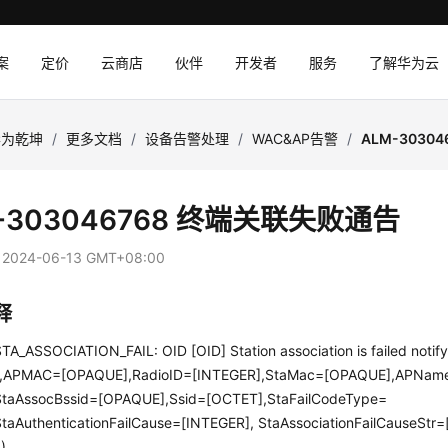
案
定价
云商店
伙伴
开发者
服务
了解华为云
华为乾坤
/
更多文档
/
设备告警处理
/
WAC&AP告警
/
ALM-3030
-303046768 终端关联失败通告
：
2024-06-13 GMT+08:00
释
A_ASSOCIATION_FAIL: OID [OID] Station association is failed noti
,APMAC=[OPAQUE],RadioID=[INTEGER],StaMac=[OPAQUE],APNam
StaAssocBssid=[OPAQUE],Ssid=[OCTET],StaFailCodeType=
taAuthenticationFailCause=[INTEGER], StaAssociationFailCauseStr
)