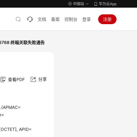
中国站
华为云App
文档
备案
控制台
登录
注册
46768 终端关联失败通告
分享
查看PDF
fy.(APMAC=
e=
=[OCTET], APID=