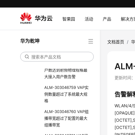
用户数漫游超阈值告警
ALM-303046704 AP基于
智果园
活动
产品
解决方
信道利用率关联超阈值告
警
ALM-303046781 AP基于
华为乾坤
文档首页
/
信道利用率漫游超阈值告
警
ALM-303046766 接入用
ALM
户数达到射频物理规格最
大接入用户数告警
更新时间
ALM-303046759 VAP实
告警解
例数量超过了系统最大规
格
WLAN/4/ST
ALM-303046760 VAP组
[OPAQUE]
播带宽超过了配置的最大
[OCTET],
组播带宽
[OCTET],S
[INTEGER]