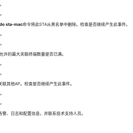
2。
3。
do sta-mac
命令将此STA从黑名单中删除。检查是否继续产生此事件。
3。
6。
P允许的最大关联终端数量是否已满。
4。
5。
关联其他AP。检查是否继续产生此事件。
5。
6。
告警、日志和配置信息，并联系技术支持人员。