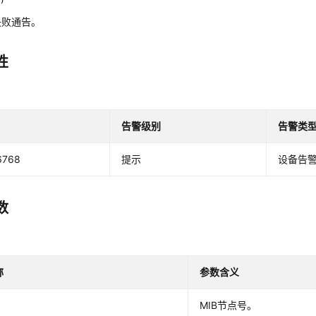
失败通告。
性
告警级别
告警类
6768
提示
设备告
数
称
参数含义
MIB节点号。