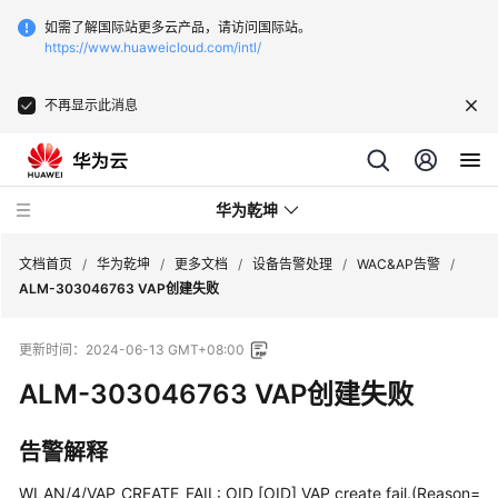
如需了解国际站更多云产品，请访问国际站。
https://www.huaweicloud.com/intl/
不再显示此消息
华为乾坤
文档首页
/
华为乾坤
/
更多文档
/
设备告警处理
/
WAC&AP告警
/
ALM-303046763 VAP创建失败
安
更新时间：
2024-06-13 GMT+08:00
全
云
ALM-303046763 VAP创建失败
服
务
告警解释
云
WLAN/4/VAP_CREATE_FAIL: OID [OID] VAP create fail.(Reason=