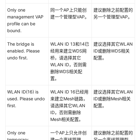
多
文
Only one
同一个AP上只能创
建议删除之前配置的
档
management VAP
建一个管理型VAP。
另一个管理型VAP。
profile can be
规
bound.
格
清
The bridge is
WLAN ID 13和14已
建议选择其它WLAN
单
enabled. Please
经用来建立WDS网
ID或删除WDS相关
undo first.
桥，请选择其它
配置。
License
WLAN ID，否则需
介
删除WDS相关配
绍
置。
WLAN ID(16) is
WLAN ID 16已经用
建议选择其它WLAN
设
used. Please undo
来建立Mesh链路，
ID或删除Mesh相关
备
first.
请选择其它WLAN
配置。
告
ID，否则需删除
警
Mesh相关配置。
处
理
Only one
一个AP上只允许创
建议删除之前配置的
temporary
建一个离线管理
另一个离线管理型