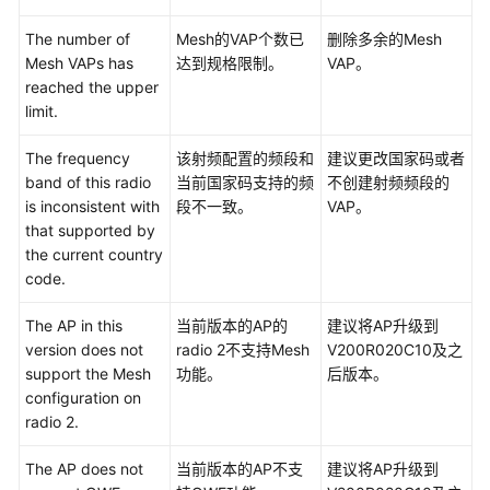
ALM-
303046721
The number of
Mesh的VAP个数已
删除多余的Mesh
当
Mesh VAPs has
达到规格限制。
VAP。
前
reached the upper
NAC
limit.
认
证
The frequency
该射频配置的频段和
建议更改国家码或者
用
band of this radio
当前国家码支持的频
不创建射频频段的
户
is inconsistent with
段不一致。
VAP。
数
that supported by
占
the current country
规
code.
格
的
The AP in this
当前版本的AP的
建议将AP升级到
百
version does not
radio 2不支持Mesh
V200R020C10及之
分
support the Mesh
功能。
后版本。
比
configuration on
降
radio 2.
到
设
The AP does not
当前版本的AP不支
建议将AP升级到