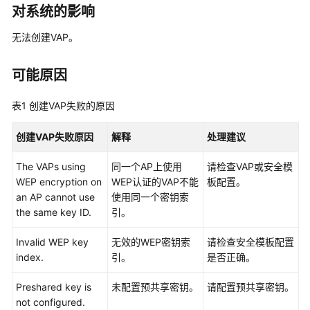
华
对系统的影响
为
乾
无法创建VAP。
坤-
租
可能原因
户
公
表1
创建VAP失败的原因
共
操
创建VAP失败原因
解释
处理建议
作
The VAPs using
同一个AP上使用
请检查VAP或安全模
华
WEP encryption on
WEP认证的VAP不能
板配置。
为
an AP cannot use
使用同一个密钥索
乾
the same key ID.
引。
坤-
MSP
Invalid WEP key
无效的WEP密钥索
请检查安全模板配置
操
index.
引。
是否正确。
作
Preshared key is
未配置预共享密钥。
请配置预共享密钥。
更
not configured.