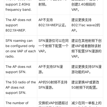
support 2.4GHz
射频。
创建2.4G频段的
frequency band.
VAP。
ALM-
303046723
The AP does not
AP不支持
建议更换支持
RADIUS
support
802.1X+WEP认证。
802.11ac wave2的
认
802.1X+WEP.
AP。
证
服
SFN roaming can
SFN漫游仅可以在同
建议在其他射频下创
务
be configured only
一个射频下配置一个
建VAP或者删除该射
器
on one VAP of each
VAP。
频下配置SFN漫游的
通
radio.
VAP。
讯
中
The AP does not
AP不支持SFN漫
建议更换支持SFN漫
断
support SFN.
游。
游功能的AP。
ALM-
The 5G radio of the
AP的5G射频不支持
建议更换AP或更改
303046724
AP does not
SFN漫游。
5G射频下的配置。
RADIUS
support SFN.
计
费
The number of
交换机VAP创建超过
减少在同一单板上的
服