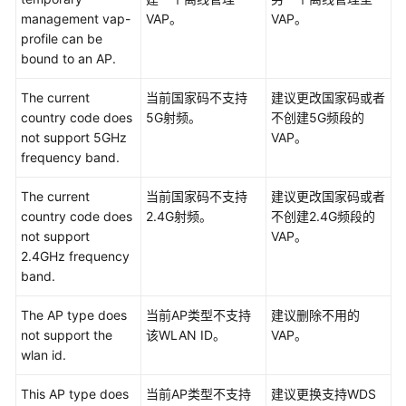
V300
management vap-
VAP。
VAP。
版
profile can be
本
bound to an AP.
AR
设
The current
当前国家码不支持
建议更改国家码或者
备
country code does
5G射频。
不创建5G频段的
告
not support 5GHz
VAP。
警
frequency band.
V500
The current
当前国家码不支持
建议更改国家码或者
版
country code does
2.4G射频。
不创建2.4G频段的
本
not support
VAP。
FW
2.4GHz frequency
告
band.
警
The AP type does
当前AP类型不支持
建议删除不用的
V200
not support the
该WLAN ID。
VAP。
版
wlan id.
本
LSW
This AP type does
当前AP类型不支持
建议更换支持WDS
设