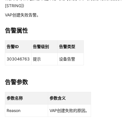
管
[STRING])
理
VAP创建失败告警。
网
络
告警属性
华
为
告警ID
告警级别
告警类型
乾
坤
303046763
提示
设备告警
解
决
方
案
告警参数
华
参数名称
参数含义
为
乾
Reason
VAP创建失败的原因。
坤
APP