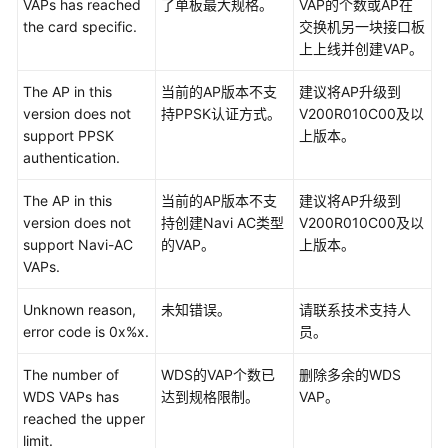
VAPs has reached
了单板最大规格。
VAP的个数或AP在
务
the card specific.
交换机另一块接口板
器
上上线并创建VAP。
通
讯
The AP in this
当前的AP版本不支
建议将AP升级到
恢
version does not
持PPSK认证方式。
V200R010C00及以
复
support PPSK
上版本。
authentication.
ALM-
303046725
The AP in this
当前的AP版本不支
建议将AP升级到
RADIUS
version does not
持创建Navi AC类型
V200R010C00及以
计
support Navi-AC
的VAP。
上版本。
费
VAPs.
服
务
Unknown reason,
未知错误。
请联系技术支持人
器
error code is 0x%x.
员。
通
讯
The number of
WDS的VAP个数已
删除多余的WDS
中
WDS VAPs has
达到规格限制。
VAP。
断
reached the upper
limit.