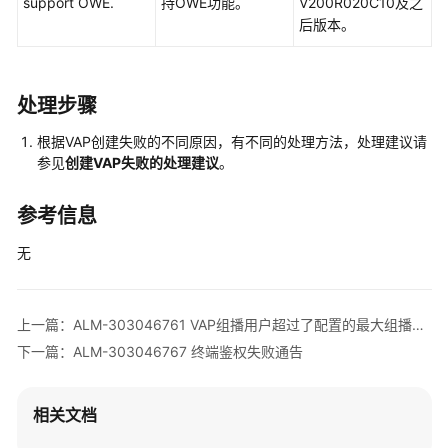
定
support OWE.
持OWE功能。
V200R020C10及之
的
后版本。
下
限
阈
处理步骤
值
根据VAP创建失败的不同原因，有不同的处理方法，处理建议请
ALM-
参见
创建VAP失败的处理建议
。
303046720
当
参考信息
前
NAC
无
认
证
用
上一篇：ALM-303046761 VAP组播用户超过了配置的最大组播用户数
户
下一篇：ALM-303046767 终端鉴权失败通告
数
占
规
相关文档
格
的