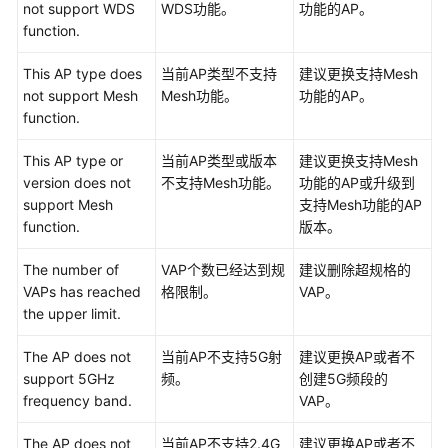
not support WDS
WDS功能。
功能的AP。
备
function.
告
警
This AP type does
当前AP类型不支持
建议更换支持Mesh
not support Mesh
Mesh功能。
功能的AP。
WAC&AP
function.
告
警
This AP type or
当前AP类型或版本
建议更换支持Mesh
version does not
不支持Mesh功能。
功能的AP或升级到
ALM-
support Mesh
支持Mesh功能的AP
303046722
function.
版本。
RADIUS
认
The number of
VAP个数已经达到规
建议删除超规格的
证
VAPs has reached
格限制。
VAP。
服
the upper limit.
务
器
The AP does not
当前AP不支持5G射
建议更换AP或者不
通
support 5GHz
频。
创建5G频段的
讯
frequency band.
VAP。
恢
The AP does not
复
当前AP不支持2.4G
建议更换AP或者不