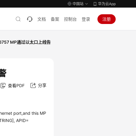
中国站
华为云App
文档
备案
控制台
登录
注册
46757 MP通过以太口上线告
警
分享
查看PDF
rnet port,and this MP
TRING], APID=