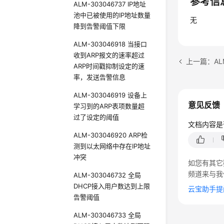
参考信
ALM-303046737 IP地址
池中已被使用的IP地址数量
无
降到告警阈值下限
ALM-303046918 当接口
收到ARP报文的速率超过
ARP时间戳抑制设定的速
率，发送告警信息
ALM-303046919 设备上
意见反馈
学习到的ARP表项数量超
过了设定的阈值
文档内容是
ALM-303046920 ARP检
测到以太网络中存在IP地址
冲突
如您有其它
频道来与我
ALM-303046732 全局
DHCP接入用户数达到上限
云宝助手提
告警阈值
ALM-303046733 全局