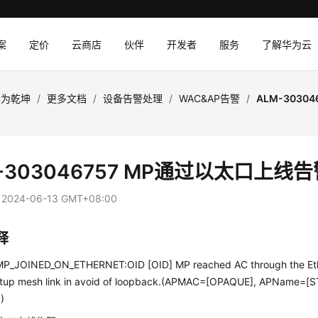
案
定价
云商店
伙伴
开发者
服务
了解华为云
华为乾坤
/
更多文档
/
设备告警处理
/
WAC&AP告警
/
ALM-3030
-303046757 MP通过以太口上线告
：
2024-06-13 GMT+08:00
释
_JOINED_ON_ETHERNET:OID [OID] MP reached AC through the Ethe
etup mesh link in avoid of loopback.(APMAC=[OPAQUE], APName=[S
)