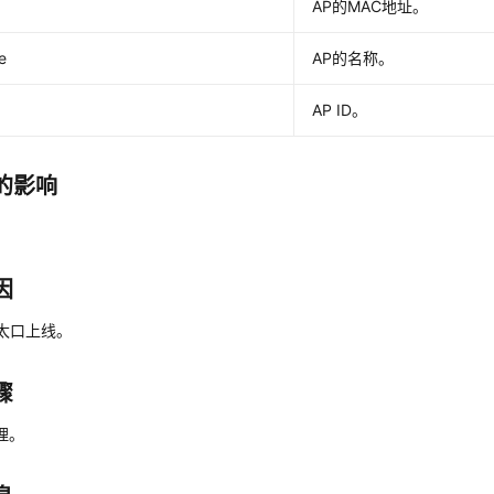
AP的MAC地址。
e
AP的名称。
AP ID。
的影响
因
太口上线。
骤
理。