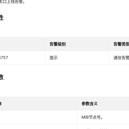
太口上线告警。
性
告警级别
告警类
6757
提示
通信告
数
称
参数含义
MIB节点号。