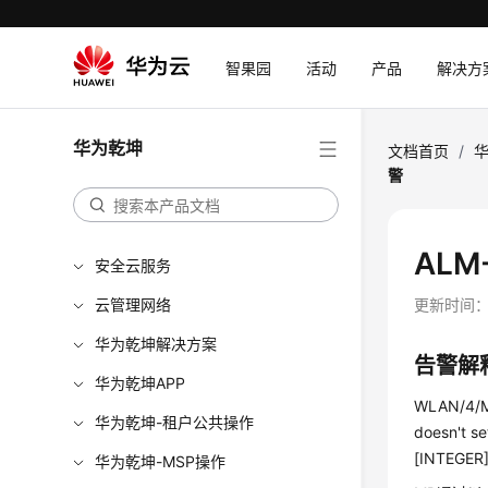
智果园
活动
产品
解决方
华为乾坤
文档首页
/
警
ALM
安全云服务
云管理网络
更新时间
华为乾坤解决方案
告警解
华为乾坤APP
WLAN/4/MP
华为乾坤-租户公共操作
doesn't s
[INTEGER]
华为乾坤-MSP操作