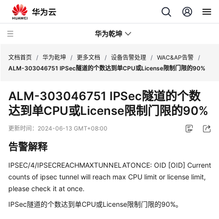
华为乾坤
文档首页
/
华为乾坤
/
更多文档
/
设备告警处理
/
WAC&AP告警
/
ALM-303046751 IPSec隧道的个数达到单CPU或License限制门限的90%
安
ALM-303046751 IPSec隧道的个数
全
达到单CPU或License限制门限的90%
云
服
更新时间：
2024-06-13 GMT+08:00
务
告警解释
云
管
IPSEC/4/IPSECREACHMAXTUNNELATONCE: OID [OID] Current
理
counts of ipsec tunnel will reach max CPU limit or license limit,
网
please check it at once.
络
IPSec隧道的个数达到单CPU或License限制门限的90%。