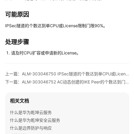
公
共
可能原因
操
作
IPSec隧道的个数达到单CPU或License限制门限90%。
华
处理步骤
为
乾
请及时CPU扩容或申请新的License。
坤-
MSP
操
上一篇：ALM-303046750 IPSec隧道的个数达到单CPU或License限制门限的80%
作
下一篇：ALM-303046752 AC动态创建的IKE Peer的个数达到门限的80%
更
多
相关文档
文
档
什么是华为乾坤云服务
什么是华为乾坤安全云服务
规
什么是边界防护与响应
格