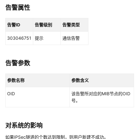
华
告警属性
为
乾
坤
告警ID
告警级别
告警类型
解
决
303046751
提示
通信告警
方
案
告警参数
华
为
乾
参数名称
参数含义
坤
APP
OID
该告警所对应的MIB节点的OID
号。
华
为
乾
坤-
对系统的影响
租
如果IPSec隧道的个数达到限制，则用户新建不成功。
户