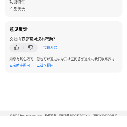
功能特性
清
产品优势
单
License
意见反馈
介
绍
文档内容是否对您有帮助？
提供反馈
设
备
如您有其它疑问，您也可以通过华为云社区问答频道来与我们联系探讨
告
云宝助手提问
云社区提问
警
处
理
V300
版
本
AR
©2026 Huaweicloud.com 版权所有
黔ICP备20004760号-14
苏B2-20130048号
设
A2.B1.B2-20070312
增值电信业务经营许可证：B1.B2-20200593 | 代理域名注册服务机构：新网、西数
备