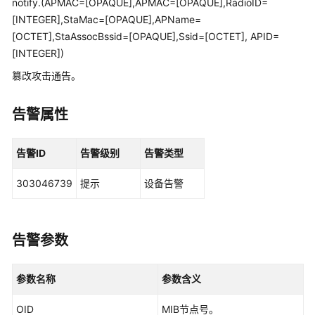
notify.(APMAC=[OPAQUE],APMAC=[OPAQUE],RadioID=
管
[INTEGER],StaMac=[OPAQUE],APName=
理
[OCTET],StaAssocBssid=[OPAQUE],Ssid=[OCTET], APID=
网
络
[INTEGER])
篡改攻击通告。
华
为
告警属性
乾
坤
解
告警ID
告警级别
告警类型
决
方
303046739
提示
设备告警
案
华
告警参数
为
乾
坤
参数名称
参数含义
APP
OID
MIB节点号。