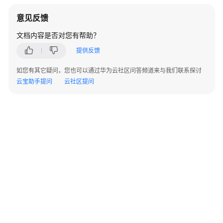
备
意见反馈
告
警
文档内容是否对您有帮助？
提供反馈
WAC&AP
告
如您有其它疑问，您也可以通过华为云社区问答频道来与我们联系探讨
警
云宝助手提问
云社区提问
ALM-
303046722
RADIUS
认
证
服
务
器
通
讯
恢
复