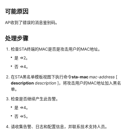
多
文
可能原因
档
AP收到了错误的消息鉴别码。
规
格
处理步骤
清
单
检查STA终端的MAC是否是攻击用户的MAC地址。
是 =>2。
License
否 =>4。
介
绍
在STA黑名单模板视图下执行命令
sta-mac
mac-address
[
description
description
]，将攻击用户的MAC地址加入黑名
设
单。
备
检查是否继续产生此告警。
告
警
是 =>4。
处
否 =>5。
理
请收集告警、日志和配置信息，并联系技术支持人员。