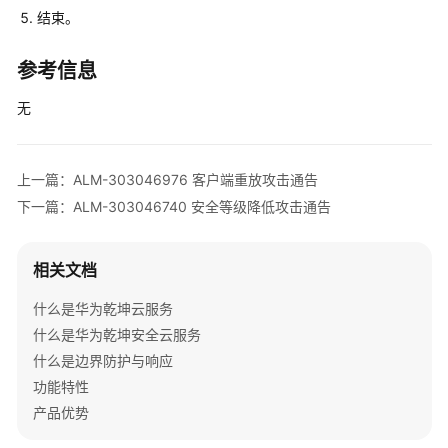
V300
结束。
版
本
参考信息
AR
设
无
备
告
警
上一篇：ALM-303046976 客户端重放攻击通告
V500
下一篇：ALM-303046740 安全等级降低攻击通告
版
本
相关文档
FW
告
什么是华为乾坤云服务
警
什么是华为乾坤安全云服务
V200
什么是边界防护与响应
版
功能特性
本
产品优势
LSW
设