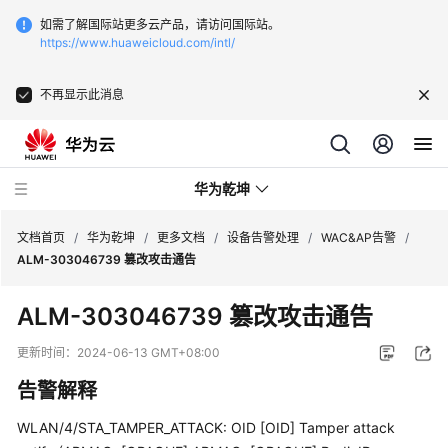
如需了解国际站更多云产品，请访问国际站。
https://www.huaweicloud.com/intl/
不再显示此消息
华为乾坤
文档首页
/
华为乾坤
/
更多文档
/
设备告警处理
/
WAC&AP告警
/
ALM-303046739 篡改攻击通告
安
ALM-303046739 篡改攻击通告
全
云
更新时间：
2024-06-13 GMT+08:00
服
告警解释
务
WLAN/4/STA_TAMPER_ATTACK: OID [OID] Tamper attack
云