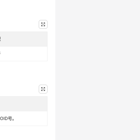
型
警
OID号。