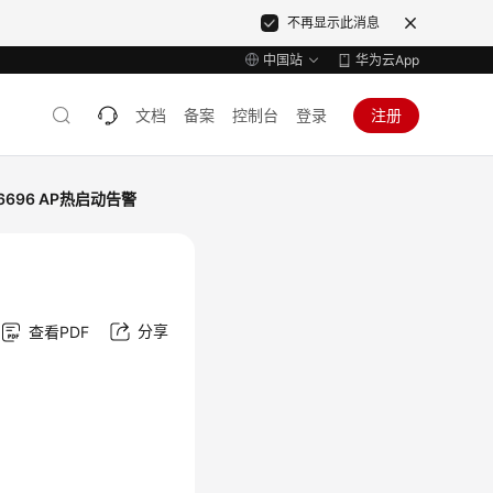
不再显示此消息
中国站
华为云App
文档
备案
控制台
登录
注册
46696 AP热启动告警
分享
查看PDF