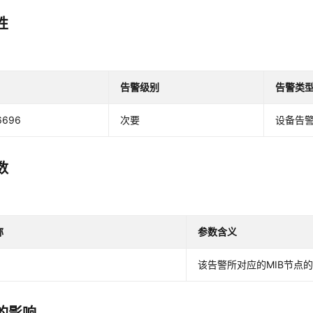
性
告警级别
告警类
6696
次要
设备告
数
称
参数含义
该告警所对应的MIB节点的