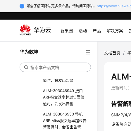
如需了解国际站更多云产品，请访问国际站。
https://www.huaweic
ALM-303046946 系统检
测到非法的ARP报文时，
会发出告警
智果园
活动
产品
解决方案
ALM-303046947 被
DAI（Dynamic ARP
Inspection）丢弃的报文
数超过告警阈值时，会发
华为乾坤
文档首页
/
出告警
ALM-303046948 整机
ARP报文速率超过告警阈
ALM
值时，会发出告警
更新时间
ALM-303046949 接口
ARP报文速率超过告警阈
告警解
值时，会发出告警
ALM-303046950 整机
SNMP/4/W
ARP Miss报文速率超过告
设备热启动
警阈值时，会发出告警