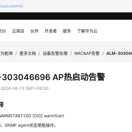
loud.com/intl/
定价
云商店
伙伴
开发者
服务
了解华为云
华为乾坤
/
更多文档
/
设备告警处理
/
WAC&AP告警
/
ALM-3030
-303046696 AP热启动告警
：
2024-06-13 GMT+08:00
释
ARMSTART:OID [OID] warmStart
、SNMP agent状态使能操作。