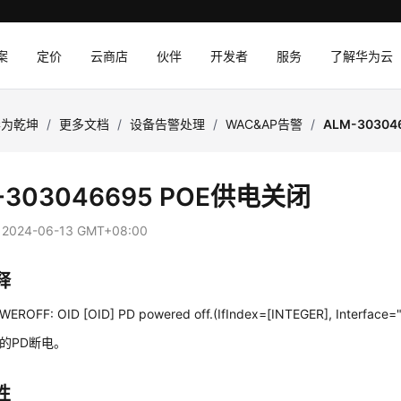
案
定价
云商店
伙伴
开发者
服务
了解华为云
华为乾坤
/
更多文档
/
设备告警处理
/
WAC&AP告警
/
ALM-3030
-303046695 POE供电关闭
：
2024-06-13 GMT+08:00
释
EROFF: OID [OID] PD powered off.(IfIndex=[INTEGER], Interface=
上的PD断电。
性