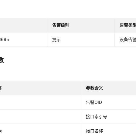
告警级别
告警类
6695
提示
设备告
数
称
参数含义
告警OID
接口索引号
ce
接口名称