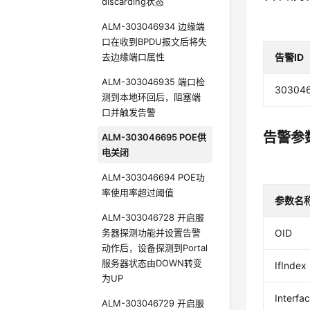
discarding状态
ALM-303046934 边缘端
口在收到BPDU报文后将失
去边缘端口属性
告警ID
ALM-303046935 端口检
30304
测到本地环回后，阻塞端
口并触发告警
告警参
ALM-303046695 POE供
电关闭
ALM-303046694 POE功
率使用率超过阈值
参数名
ALM-303046728 开启服
务器探测功能并设置告警
OID
动作后，设备探测到Portal
服务器状态由DOWN转变
IfIndex
为UP
Interfa
ALM-303046729 开启服