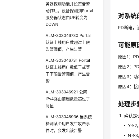
务器探测功能并设置告警
动作后，设备探测到Portal
对系统
服务器状态由UP转变为
DOWN
PD断电，
ALM-303046730 Portal
认证上线用户数超过上限
可能原
告警阈值，产生告警
原因1：P
ALM-303046731 Portal
原因2：P
认证上线用户数低于或等
于下限告警阈值，产生告
原因3：
警
原因4：
ALM-303046921 公网
IPv4路由前缀数量超过了
处理步
阈值
确认是
ALM-303046936 当系统
检测某个用户发生攻击事
Y=>2
件时，会发出该告警
N=>