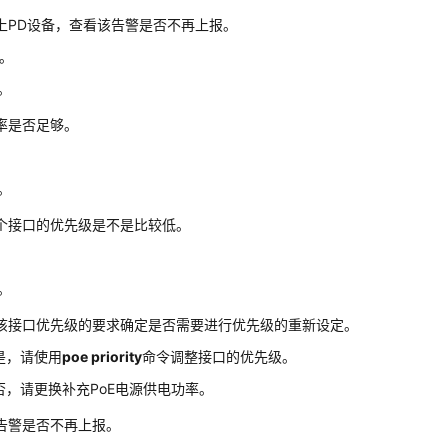
上PD设备，查看该告警是否不再上报。
1。
3。
率是否足够。
。
4。
个接口的优先级是不是比较低。
。
8。
该接口优先级的要求确定是否需要进行优先级的重新设定。
是，请使用
poe priority
命令调整接口的优先级。
否，请更换补充PoE电源供电功率。
告警是否不再上报。