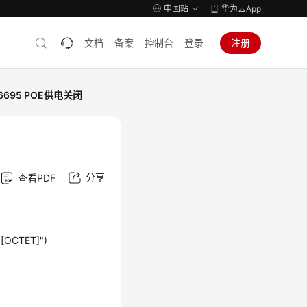
中国站
华为云App
文档
备案
控制台
登录
注册
46695 POE供电关闭
分享
查看PDF
"[OCTET]")