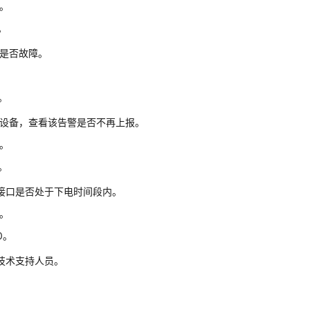
1。
7。
D是否故障。
。
9。
D设备，查看该告警是否不再上报。
1。
9。
接口是否处于下电时间段内。
1。
10。
技术支持人员。