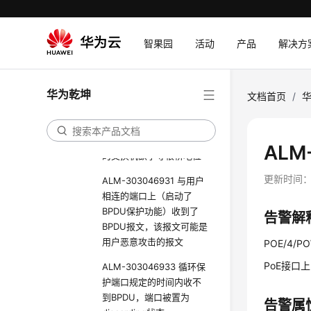
为Discarding状态
ALM-303046930 网络中
智果园
活动
产品
解决方
存在一个更优的设备并且
已经成为根桥，当前设备
根桥地位不能再保持产生
华为乾坤
文档首页
/
此告警
ALM-303046932 根桥保
护圈外部出现了优先级高
ALM
的交换机欲争夺根桥地位
更新时间
ALM-303046931 与用户
相连的端口上（启动了
BPDU保护功能）收到了
告警解
BPDU报文，该报文可能是
用户恶意攻击的报文
POE/4/POW
PoE接口
ALM-303046933 循环保
护端口规定的时间内收不
到BPDU，端口被置为
告警属