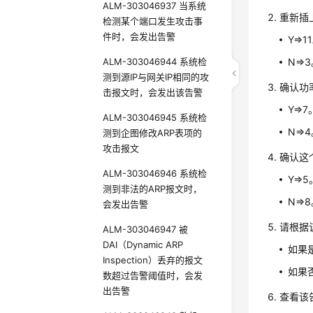
ALM-303046937 当系统
重新插
检测某个端口发生攻击事
件时，会发出告警
Y=>1
ALM-303046944 系统检
N=>
测到源IP与网关IP相同的攻
确认功
击报文时，会发出该告警
Y=>7
ALM-303046945 系统检
N=>
测到企图修改ARP表项的
攻击报文
确认这
ALM-303046946 系统检
Y=>5
测到非法的ARP报文时，
N=>
会发出告警
请根据
ALM-303046947 被
DAI（Dynamic ARP
如果
Inspection）丢弃的报文
如果
数超过告警阈值时，会发
出告警
查看该