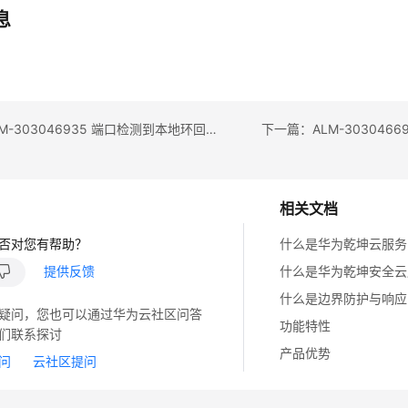
息
上一篇：ALM-303046935 端口检测到本地环回后，阻塞端口并触发告警
相关文档
否对您有帮助？
什么是华为乾坤云服务
提供反馈
什么是华为乾坤安全云
什么是边界防护与响应
疑问，您也可以通过华为云社区问答
功能特性
们联系探讨
产品优势
问
云社区提问