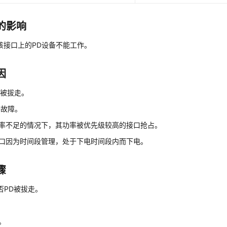
的影响
该接口上的PD设备不能工作。
因
D被拔走。
D故障。
功率不足的情况下，其功率被优先级较高的接口抢占。
接口因为时间段管理，处于下电时间段内而下电。
骤
否PD被拔走。
。
3。