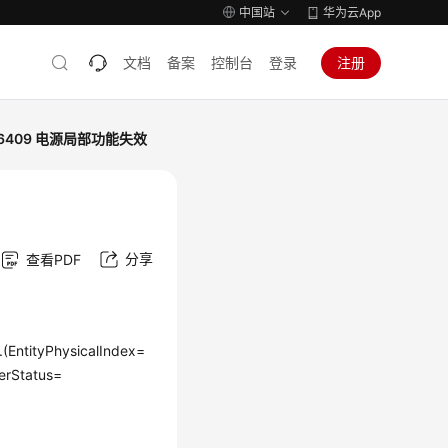
中国站
华为云App
文档
备案
控制台
登录
注册
46409 电源局部功能失效
分享
查看PDF
EntityPhysicalIndex=
erStatus=