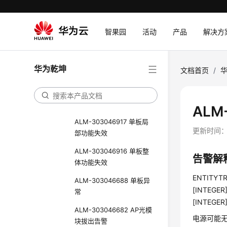
阈值
ALM-303046981 全局ND
智果园
活动
产品
解决方
接入用户数达到下限告警
阈值
ALM-303046689 设备温
华为乾坤
文档首页
/
度超过阈值
ALM-303046913 拔出存
储卡
ALM
ALM-303046917 单板局
更新时间
部功能失效
ALM-303046916 单板整
告警解
体功能失效
ENTITYTRA
ALM-303046688 单板异
[INTEGER]
常
[INTEGER]
ALM-303046682 AP光模
电源可能
块拔出告警