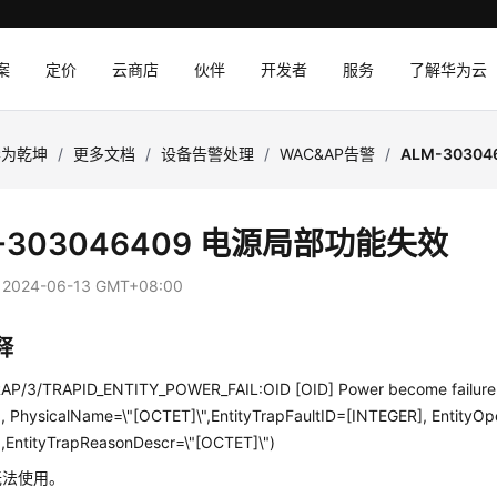
案
定价
云商店
伙伴
开发者
服务
了解华为云
华为乾坤
/
更多文档
/
设备告警处理
/
WAC&AP告警
/
ALM-3030
-303046409 电源局部功能失效
：
2024-06-13 GMT+08:00
释
P/3/TRAPID_ENTITY_POWER_FAIL:OID [OID] Power become failure.(
, PhysicalName=\"[OCTET]\",EntityTrapFaultID=[INTEGER], EntityOp
,EntityTrapReasonDescr=\"[OCTET]\")
无法使用。