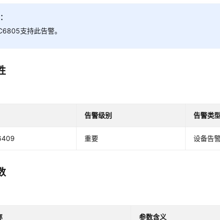
明：
C6805支持此告警。
性
告警级别
告警类
6409
重要
设备告
数
称
参数含义