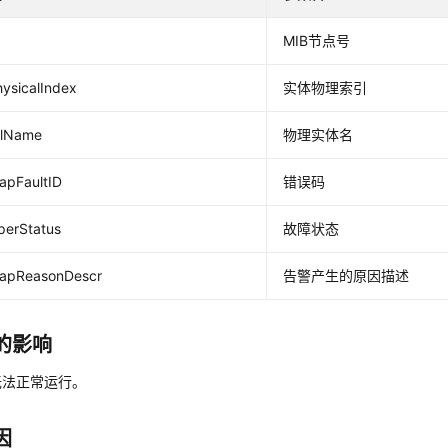
MIB节点号
hysicalIndex
实体物理索引
alName
物理实体名
rapFaultID
错误码
perStatus
故障状态
TrapReasonDescr
告警产生的原因描述
的影响
无法正常运行。
因