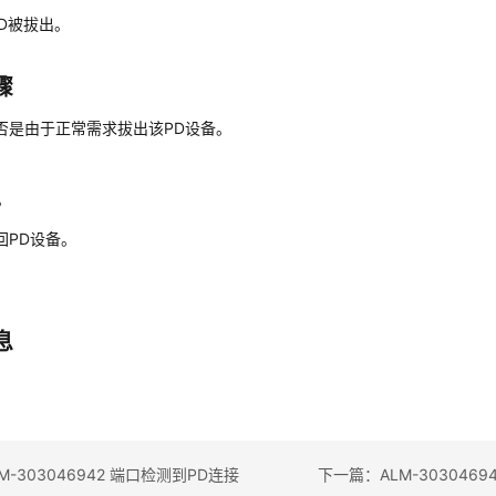
D被拔出。
骤
否是由于正常需求拔出该PD设备。
。
2。
回PD设备。
息
-303046942 端口检测到PD连接