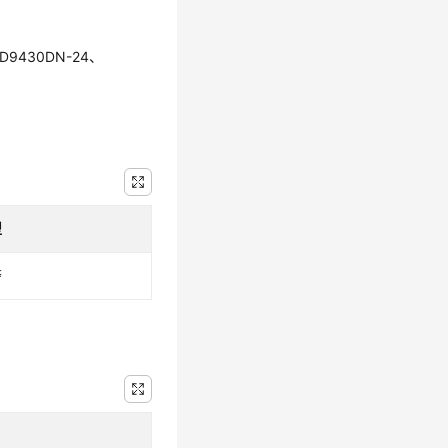
D9430DN-24、
型
警