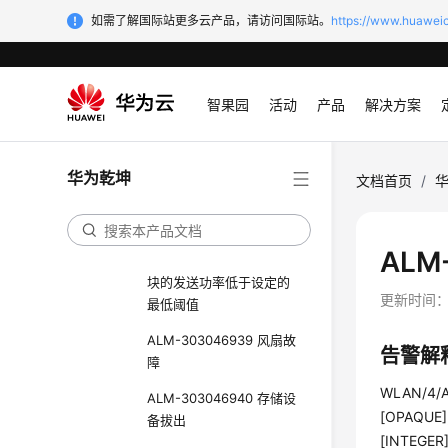
如需了解国际站更多云产品，请访问国际站。
https://www.huaweic
ALM-303046782 上传无
线报文捕获文件结果告警
ALM-303046757 MP通过
智果园
活动
产品
解决方案
以太口上线告警
ALM-303046758 MPP通
过空口上线告警
华为乾坤
文档首页
/
ALM-303046927 AP光模
块的发送功率高于最大值
ALM
ALM-303046938 AP光模
块的发送功率低于设定的
更新时间
最低阈值
ALM-303046939 风扇故
告警解
障
WLAN/4/AP
ALM-303046940 存储设
[OPAQUE],
备拔出
[INTEGER]