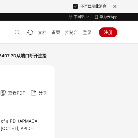
不再显示此消息
中国站
华为云App
文档
备案
控制台
登录
注册
46407 PD从端口断开连接
分享
查看PDF
 of a PD. (APMAC=
=[OCTET], APID=