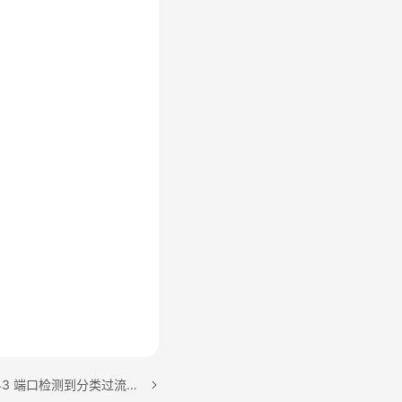
下一篇：ALM-303046943 端口检测到分类过流PD告警