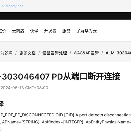
loud.com/intl/
定价
云商店
伙伴
开发者
服务
了解华为云
华为乾坤
/
更多文档
/
设备告警处理
/
WAC&AP告警
/
ALM-3030
-303046407 PD从端口断开连接
：
2024-06-13 GMT+08:00
释
_POE_PD_DISCONNECTED:OID [OID] A port detects disconnection
 APName=[STRING], ApIfIndex=[INTEGER], ApEntityPhysicalName
)