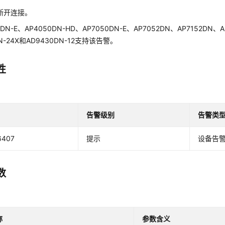
断开连接。
DN-E、AP4050DN-HD、AP7050DN-E、AP7052DN、AP7152DN、A
DN-24X和AD9430DN-12支持该告警。
性
告警级别
告警类
6407
提示
设备告
数
称
参数含义