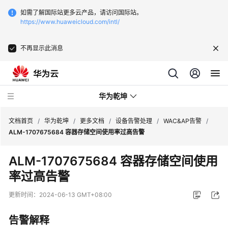
如需了解国际站更多云产品，请访问国际站。
https://www.huaweicloud.com/intl/
不再显示此消息
华为乾坤
文档首页
/
华为乾坤
/
更多文档
/
设备告警处理
/
WAC&AP告警
/
ALM-1707675684 容器存储空间使用率过高告警
安
ALM-1707675684 容器存储空间使用
全
率过高告警
云
服
更新时间：
2024-06-13 GMT+08:00
务
告警解释
云