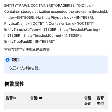
管
ENTITYTRAP/2/CONTAINERSTORAGERISE: "OID [oid]
理
Container storage utilization exceeded the pre-alarm threshold.
网
(Index=[INTEGER], HwEntityPhysicalIndex=[INTEGER],
络
PhysicalName="[OCTET]", ContainerName="[OCTET]",
EntityThresholdType=[INTEGER], EntityThresholdWarning=
华
[INTEGER], EntityThresholdCurrent=[INTEGER],
为
乾
EntityTrapFaultID=[INTEGER])"
坤
容器存储空间使用率过高告警。
解
决
说明：
方
仅云AP支持该告警。
案
华
告警属性
为
乾
坤
告警ID
告警OID
告警
告警
APP
级别
类型