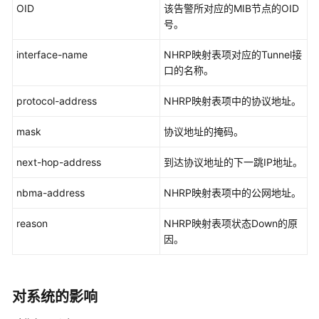
华
OID
该告警所对应的MIB节点的OID
为
号。
乾
坤-
interface-name
NHRP映射表项对应的Tunnel接
租
口的名称。
户
公
protocol-address
NHRP映射表项中的协议地址。
共
操
mask
协议地址的掩码。
作
next-hop-address
到达协议地址的下一跳IP地址。
华
nbma-address
NHRP映射表项中的公网地址。
为
乾
reason
NHRP映射表项状态Down的原
坤-
因。
MSP
操
作
对系统的影响
更