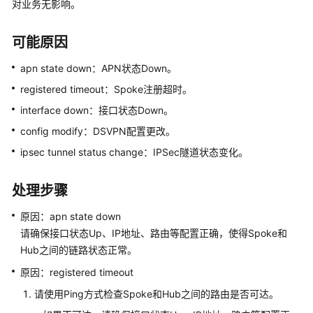
多
对业务无影响。
文
档
可能原因
规
apn state down：APN状态Down。
格
registered timeout：Spoke注册超时。
清
interface down：接口状态Down。
单
config modify：DSVPN配置更改。
License
ipsec tunnel status change：IPSec隧道状态变化。
介
绍
处理步骤
设
原因：apn state down
备
请确保接口状态Up、IP地址、路由等配置正确，使得Spoke和
告
Hub之间的链路状态正常。
警
处
原因：registered timeout
理
请使用Ping方式检查Spoke和Hub之间的路由是否可达。