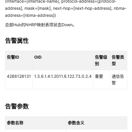
(Interface=[interface-name], protocol-address=[protocol-
管
address], mask=[mask], next-hop=[next-hop-address], nbma-
理
address=[nbma-address])
网
络
总部Hub的NHRP映射表项状态Down。
华
告警属性
为
乾
坤
告警ID
OID
告警级
告警类
解
别
型
决
方
4286128131
1.3.6.1.4.1.2011.6.122.73.0.2.4
重要
通信告
案
警
华
为
告警参数
乾
坤
APP
参数名称
参数含义