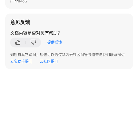
产品优势
存
储
介
意见反馈
质
文档内容是否对您有帮助？
空
间
提供反馈
不
足
如您有其它疑问，您也可以通过华为云社区问答频道来与我们联系探讨
云宝助手提问
云社区提问
ALM-
4287373398
启
动
失
败
回
滚
©2026 Huaweicloud.com 版权所有
黔ICP备20004760号-14
苏B2-20130048号
A2.B1.B2-20070312
告
增值电信业务经营许可证：B1.B2-20200593 | 代理域名注册服务机构：新网、西数
警
电子营业执照
贵公网安备 52990002000093号