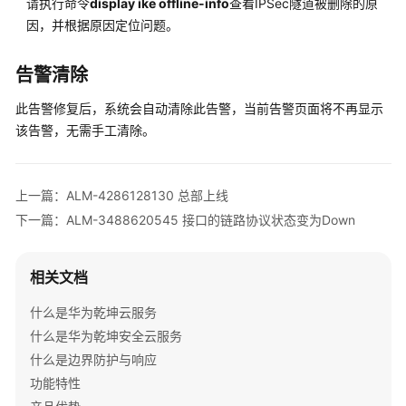
请执行命令
display ike offline-info
查看IPSec隧道被删除的原
出
因，并根据原因定位问题。
ALM-
告警清除
4287373329
单
此告警修复后，系统会自动清除此告警，当前告警页面将不再显示
板
该告警，无需手工清除。
插
入
上一篇：ALM-4286128130 总部上线
ALM-
下一篇：ALM-3488620545 接口的链路协议状态变为Down
4287373322
设
备
相关文档
硬
件
什么是华为乾坤云服务
故
什么是华为乾坤安全云服务
障
什么是边界防护与响应
功能特性
ALM-
4287373416