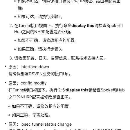
如果不可达，请确保接口状态Up、IP地址、路由等配置正
V300
版
确。
本
如果可达，请执行步骤2。
AR
在Tunnel接口视图下，执行命令
display this
请检查Spoke和
设
Hub之间的NHRP配置是否正确。
备
告
如果不正确，请修改相应的配置。
警
如果正确，请执行步骤3。
请收集配置、日志、告警信息，联系技术支持人员。
ALM-
4287406190
原因：interface down
设
请确保部署DSVPN业务的接口Up。
备
原因：config modify
重
在Tunnel接口视图下，执行命令
display this
请检查Spoke和Hub
启
之间的NHRP配置被修改是否正确。
ALM-
如果不正确，请修改相应的配置。
4287373328
如果正确，无需处理。
单
板
原因：ipsec tunnel status change
拔