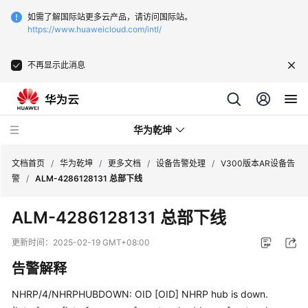
如需了解国际站更多云产品，请访问国际站。
https://www.huaweicloud.com/intl/
不再显示此消息
华为乾坤
文档首页
/
华为乾坤
/
更多文档
/
设备告警处理
/
V300版本AR设备告
警
/
ALM-4286128131 总部下线
安
ALM-4286128131 总部下线
全
云
更新时间：
2025-02-19 GMT+08:00
服
告警解释
务
NHRP/4/NHRPHUBDOWN: OID [OID] NHRP hub is down.
云