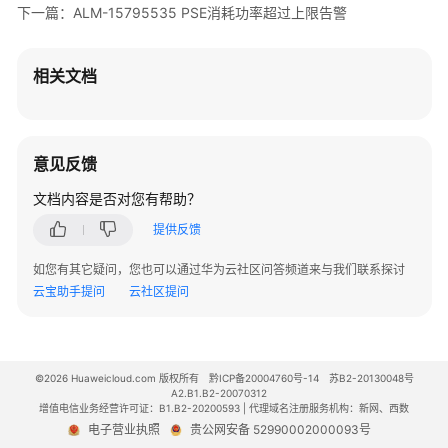
V300
下一篇：ALM-15795535 PSE消耗功率超过上限告警
版
本
AR
相关文档
设
备
告
警
意见反馈
文档内容是否对您有帮助？
V500
版
提供反馈
本
FW
如您有其它疑问，您也可以通过华为云社区问答频道来与我们联系探讨
告
云宝助手提问
云社区提问
警
V200
©2026 Huaweicloud.com 版权所有
黔ICP备20004760号-14
苏B2-20130048号
版
A2.B1.B2-20070312
本
增值电信业务经营许可证：B1.B2-20200593 | 代理域名注册服务机构：新网、西数
LSW
电子营业执照
贵公网安备 52990002000093号
设