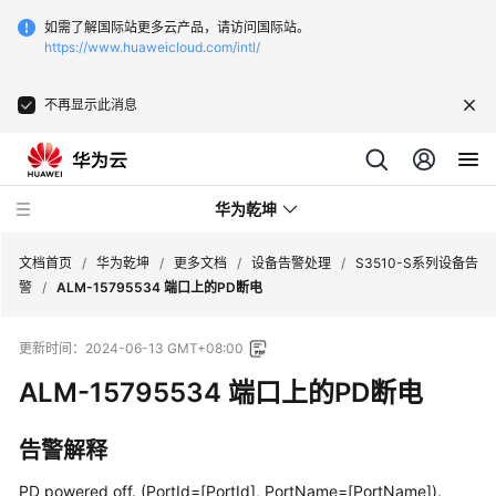
如需了解国际站更多云产品，请访问国际站。
https://www.huaweicloud.com/intl/
不再显示此消息
华为乾坤
文档首页
/
华为乾坤
/
更多文档
/
设备告警处理
/
S3510-S系列设备告
警
/
ALM-15795534 端口上的PD断电
安
更新时间：
2024-06-13 GMT+08:00
全
云
ALM-15795534 端口上的PD断电
服
务
告警解释
云
PD powered off. (PortId=[PortId], PortName=[PortName]).