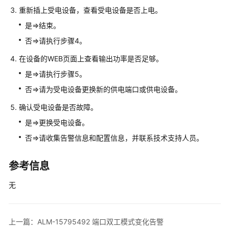
多
重新插上受电设备，查看受电设备是否上电。
文
档
是=>结束。
否=>请执行步骤4。
规
在设备的WEB页面上查看输出功率是否足够。
格
清
是=>请执行步骤5。
单
否=>请为受电设备更换新的供电端口或供电设备。
License
确认受电设备是否故障。
介
是=>更换受电设备。
绍
否=>请收集告警信息和配置信息，并联系技术支持人员。
设
备
参考信息
告
无
警
处
理
上一篇：ALM-15795492 端口双工模式变化告警