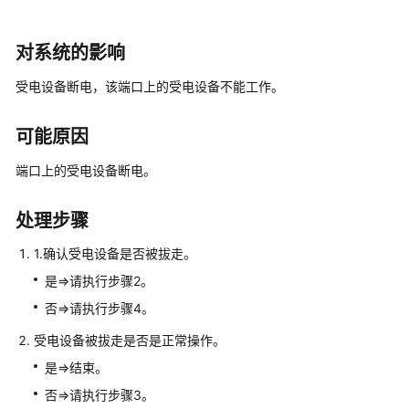
华
为
乾
对系统的影响
坤-
受电设备断电，该端口上的受电设备不能工作。
租
户
公
可能原因
共
操
端口上的受电设备断电。
作
处理步骤
华
为
1.确认受电设备是否被拔走。
乾
是=>请执行步骤2。
坤-
否=>请执行步骤4。
MSP
操
受电设备被拔走是否是正常操作。
作
是=>结束。
更
否=>请执行步骤3。