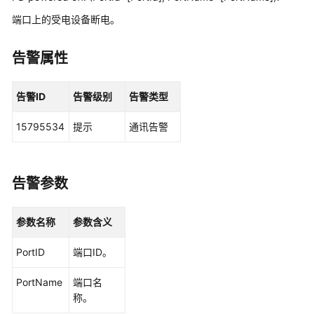
管
端口上的受电设备断电。
理
网
络
告警属性
华
告警ID
告警级别
告警类型
为
乾
15795534
提示
通讯告警
坤
解
决
方
告警参数
案
参数名称
参数含义
华
为
PortID
端口ID。
乾
坤
PortName
端口名
APP
称。