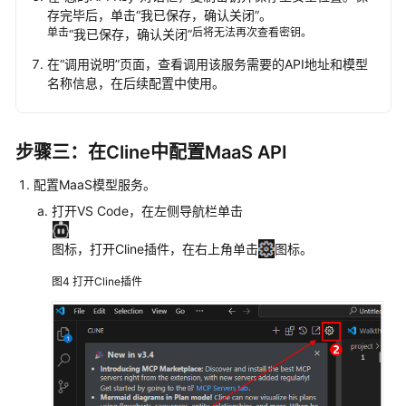
plan
存完毕后，单击
“我已保存，确认关闭”
。
单击
后将无法再次查看密钥。
“我已保存，确认关闭”
用
量
在
“调用说明”
页面，查看调用该服务需要的API地址和模型
名称信息，在后续配置中使用。
统
计
与
性
步骤三：在Cline中配置MaaS API
能
监
配置MaaS模型服务。
控
打开VS Code，在左侧导航栏单击
最
图标，打开Cline插件，在右上角单击
图标。
佳
图4
打开Cline插件
实
践
API
参
考