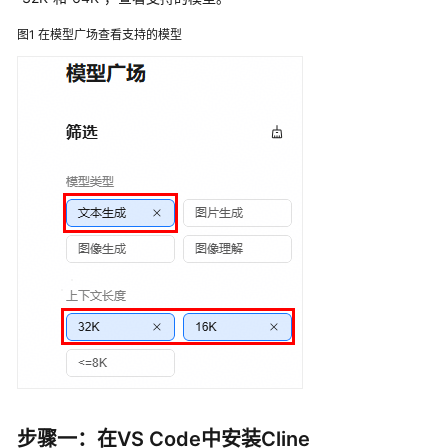
像
图1
在模型广场查看支持的模型
理
解
图
片
生
成
视
频
生
成
文
本
向
量
化
步骤一：在VS Code中安装Cline