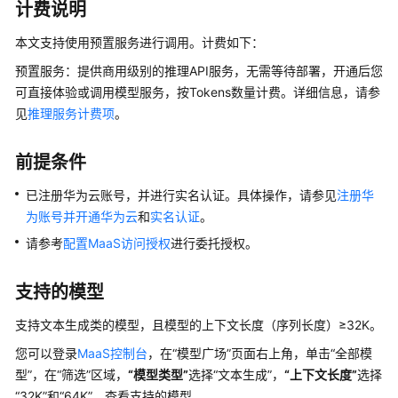
计费说明
模
型
本文支持使用预置服务进行调用。计费如下：
API
预置服务：提供商用级别的推理API服务，无需等待部署，开通后您
可直接体验或调用模型服务，按Tokens数量计费。详细信息，请参
模
见
推理服务计费项
。
型
调
用
前提条件
已注册华为云账号，并进行实名认证。具体操作，请参见
注册华
模
为账号并开通华为云
和
实名认证
。
型
列
请参考
配置MaaS访问授权
进行委托授权。
表
支持的模型
文
本
支持文本生成类的模型，且模型的上下文长度（序列长度）≥32K。
生
您可以登录
MaaS控制台
，在
“模型广场”
页面右上角，单击
“全部模
成
型”
，在
“筛选”
区域，
“模型类型”
选择
“文本生成”
，
“上下文长度”
选择
“32K”
和
“64K”
，查看支持的模型。
图