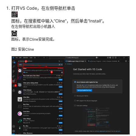
重
打开VS Code，在左侧导航栏单击
排
序
图标，在搜索框中输入
“Cline”
，然后单击
“Install”
。
在左侧导航栏出现小机器人
模
图标，表示Cline安装完成。
型
API
图2
安装Cline
调
用
规
范
接
入
客
户
端/
开
发
工