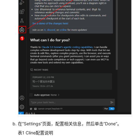
常
见
问
题
视
频
帮
助
文
档
下
载
通
在
“Settings”
页面，配置相关信息，然后单击
“Done”
。
用
参
表1
Cline配置说明
考