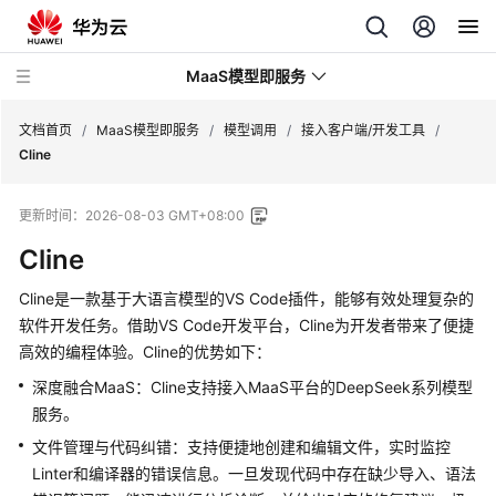
MaaS模型即服务
文档首页
/
MaaS模型即服务
/
模型调用
/
接入客户端/开发工具
/
Cline
最
更新时间：
2026-08-03 GMT+08:00
新
动
Cline
态
Cline是一款基于大语言模型的VS Code插件，能够有效处理复杂的
服
软件开发任务。借助VS Code开发平台，Cline为开发者带来了便捷
务
高效的编程体验。Cline的优势如下：
公
深度融合
MaaS
：Cline支持接入MaaS平台的DeepSeek系列模型
告
服务。
文件管理与代码纠错：支持便捷地创建和编辑文件，实时监控
产
品
Linter和编译器的错误信息。一旦发现代码中存在缺少导入、语法