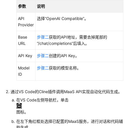
参数
说明
产
品
API
选择
“OpenAI Compatible”
。
术
Provider
语
Base
步骤二
获取的API地址，需要去掉尾部的
URL
“/chat/completions”后填入。
责
任
API Key
步骤二
创建的API Key。
共
担
Model
步骤二
获取的模型名称。
ID
云
服
务
通过VS Code的Cline插件调用MaaS API实现自动化代码生成。
等
在VS Code左侧导航栏，单击
级
协
图标。
议
（SLA）
在左下角红框处选择已配置的MaaS服务，进行对话和代码辅
助生成。