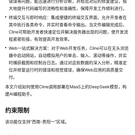
介
错误等问题，能迅速进行分析诊断，并给出对应的修复建议，极
绍
大地提升代码编写的流畅性和准确性，保障开发工作顺利进行。
终端交互与即时响应：集成便捷的终端交互界面，允许开发者在
计
其中执行各类命令，并实时查看命令输出。当文件编辑完成后，
费
Cline可帮助开发者快速定位并解决服务器出现的问题，使开发流
说
程紧密衔接，有效提高开发效率。
明
Web一站式解决方案：对于Web开发任务，Cline可以在无头浏览
配
器中启动网站，自动模拟用户的单击、输入、滚动等操作，并实
置
时捕获截图和控制台日志。通过对这些数据的深入分析，精准定
MaaS
位并修复运行时的错误和视觉错误，确保Web应用的高质量交
访
付。
问
本文介绍如何使用Cline调用部署在
MaaS
上的DeepSeek模型，构
授
建AI编程助手。
权
首
约束限制
次
调
该功能仅支持“西南-贵阳一”区域。
用
大