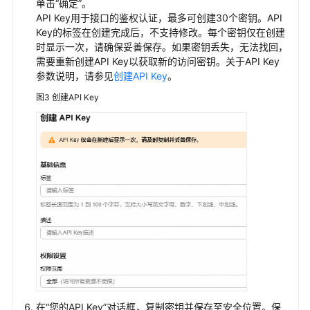
单击
“确定”
。
API Key用于接口的鉴权认证，最多可创建30个密钥。API
Dify
Key的标签在创建完成后，不支持修改。每个密钥仅在创建
时显示一次，请确保妥善保存。如果密钥丢失，无法找回，
Cherry
需要重新创建API Key以获取新的访问密钥。关于API Key
参数说明，请参见
创建API Key
。
Studio
图3
创建API Key
Cursor
Cline
RAGFlow
Deep
Research
附
录
Token
在
“您的API Key”
对话框，复制密钥并保存至安全位置。保