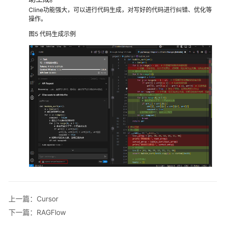
白
Cline功能强大，可以进行代码生成，对写好的代码进行纠错、优化等
操作。
皮
书
图5
代码生成示例
资
源
支
持
区
域
系
统
权
限
上一篇：Cursor
下一篇：RAGFlow