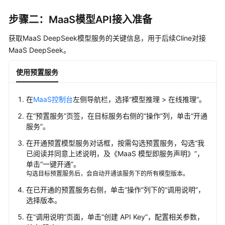
具
步骤二：MaaS模型API接入准备
华
获取MaaS DeepSeek模型服务的关键信息，用于后续Cline对接
为
MaaS DeepSeek。
云
码
使用预置服务
道
（CodeArts）
代
在
MaaS控制台
左侧导航栏，选择
“
模型推理 > 在线推理
”
。
码
在
“预置服务”
页签，在目标服务右侧的
“操作”
列，单击
“开通
智
服务”
。
能
体
在开通预置模型服务对话框，按需勾选预置服务，勾选“我
已阅读并同意上述说明，及《MaaS 模型即服务声明》”，
单击
“一键开通”
。
OpenClaw
勾选目标预置服务后，会自动开通该服务下的所有模型版本。
OpenCode
在已开通的预置服务右侧，单击
“操作”
列下的
“调用说明”
，
选择版本。
Claude
在
“调用说明”
页面，单击
“创建 API Key”
，配置相关参数，
Code