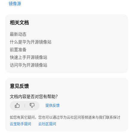
介
镜像源
绍
相关文档
快
速
最新动态
入
什么是华为开源镜像站
门
前置准备
用
快速上手开源镜像站
户
访问华为开源镜像站
指
南
意见反馈
常
见
文档内容是否对您有帮助？
问
提供反馈
题
如您有其它疑问，您也可以通过华为云社区问答频道来与我们联系探讨
通
云宝助手提问
云社区提问
用